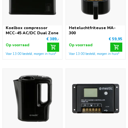
Koelbox compressor
Heteluchtfriteuse MA-
MCC-45 AC/DC Dual Zone
300
€ 389,-
€ 59,95
Op voorraad
Op voorraad
Voor 13:00 besteld, morgen in huis*
Voor 13:00 besteld, morgen in huis*