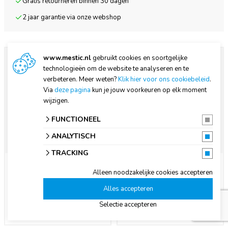
Gratis retourneren binnen 30 dagen
2 jaar garantie via onze webshop
www.mestic.nl
gebruikt cookies en soortgelijke
technologieën om de website te analyseren en te
verbeteren. Meer weten?
Klik hier voor ons cookiebeleid
.
Via
deze pagina
kun je jouw voorkeuren op elk moment
wijzigen.
FUNCTIONEEL
ANALYTISCH
TRACKING
Zonnepaneel
Oven MO-60 9 liter
Monokristallijn MSMO-
Alleen noodzakelijke cookies accepteren
160
€ 153,60
Alles accepteren
€ 49,95
Niet online
Op voorraad
Selectie accepteren
verkrijgbaar
Alleen te koop via Mestic dealers
Voor 13:00 besteld, morgen in huis*