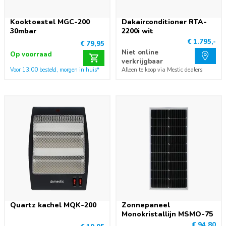
Kooktoestel MGC-200
Dakairconditioner RTA-
30mbar
2200i wit
€ 1.795,-
€ 79,95
Niet online
Op voorraad
verkrijgbaar
Voor 13:00 besteld, morgen in huis*
Alleen te koop via Mestic dealers
Quartz kachel MQK-200
Zonnepaneel
Monokristallijn MSMO-75
€ 94,80