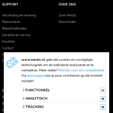
SUPPORT
OVER ONS
Verzending en levering
Over Mestic
Retourneren
Store finder
Betaalmethodes
Garantie en service
Klachten
Contact
Handleidingen
www.mestic.nl
gebruikt cookies en soortgelijke
FAQ
technologieën om de website te analyseren en te
verbeteren. Meer weten?
Klik hier voor ons cookiebeleid
.
Via
deze pagina
kun je jouw voorkeuren op elk moment
wijzigen.
FUNCTIONEEL
© 2026 Mestic
Alle prijzen zijn inclusief btw.
ANALYTISCH
Privacyverklaring
TRACKING
Algemene voorwaarden