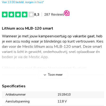
Voor 13:00 besteld, morgen in huis*
Lithium accu MLB-120 smart
Wanneer je met jouw kampeervoertuig op vakantie gaat, heb
je een accu nodig waar je blindelings op kunt vertrouwen. Kies
dan voor de Mestic lithium accu MLB-120 smart. Deze smart
variant is licht in gewicht, onderhoudsvrij, snel oplaadbaar én
bedien je via de Mestic App.
Lithium accu met Battery Management System
Toon meer
Gebruik de Mestic lithium accu MLB-120 smart als boordaccu,
voor je caravan mover of om je elektronische
Specificaties
kampeerapparaten op te laden. Lithium accu’s beschikken over
een Battery Management System die alle vitale functies van
Artikelnummer
1518410
de accu regelt. Dit maakt ze extra veilig en beschermd tegen
Aansluitspanning
12,8 V
onder andere een te grote lading en ontlading. De Mestic