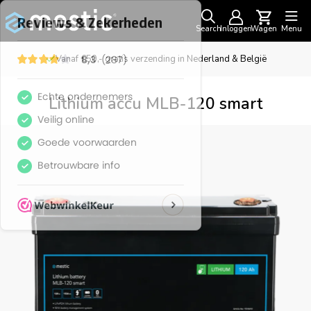
Search
Inloggen
Wagen
Menu
Vanaf €50,- gratis verzending in Nederland & België
Lithium accu MLB-120 smart