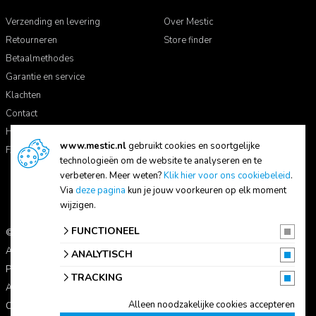
Verzending en levering
Over Mestic
Retourneren
Store finder
Betaalmethodes
Garantie en service
Klachten
Contact
Handleidingen
www.mestic.nl
gebruikt cookies en soortgelijke
FAQ
technologieën om de website te analyseren en te
verbeteren. Meer weten?
Klik hier voor ons cookiebeleid
.
Via
deze pagina
kun je jouw voorkeuren op elk moment
wijzigen.
FUNCTIONEEL
© 2026 Mestic
Alle prijzen zijn inclusief btw.
ANALYTISCH
Privacyverklaring
TRACKING
Algemene voorwaarden
Alleen noodzakelijke cookies accepteren
Cookie-instellingen