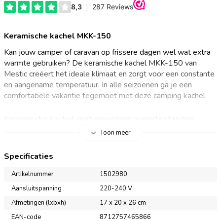
Keramische kachel MKK-150
Kan jouw camper of caravan op frissere dagen wel wat extra
warmte gebruiken? De keramische kachel MKK-150 van
Mestic creëert het ideale klimaat en zorgt voor een constante
en aangename temperatuur. In alle seizoenen ga je een
comfortabele vakantie tegemoet met deze camping kachel.
Keramische kachel met meerdere warmtestanden
Toon meer
Op zoek naar een klein kacheltje die de ruimte heerlijk warm
houdt? De Mestic keramische kachel MKK-150 werkt met
Specificaties
heteluchtverwarming. Het keramische element aan de
binnenzijde wordt verwarmd en geeft hitte af aan de
Artikelnummer
1502980
luchtstroom die er langs komt. Stel de kachel naar eigen
Aansluitspanning
220-240 V
voorkeur in met de drie warmtestanden tussen de 500 en
Afmetingen (lxbxh)
17 x 20 x 26 cm
1500 W. De draaifunctie en ventilator van het elektrische
kacheltje zorgen voor een gelijkmatige warmteverspreiding.
EAN-code
8712757465866