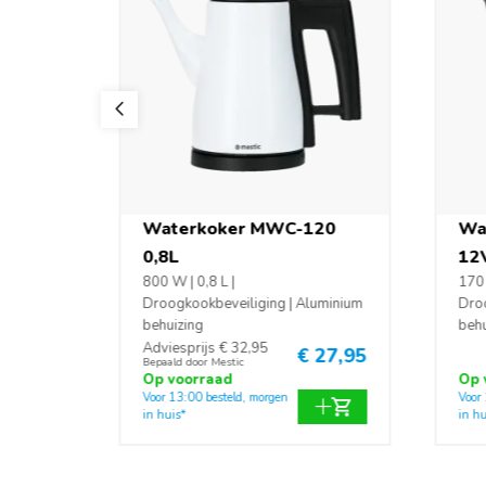
10 1L
Waterkoker MWC-120
Wa
0,8L
12
VS
800 W | 0,8 L |
170 
Droogkookbeveiliging | Aluminium
Droo
behuizing
behu
Adviesprijs € 32,95
 25,95
€ 27,95
Bepaald door Mestic
Op voorraad
Op 
Voor 13:00 besteld, morgen
Voor
in huis*
in hu