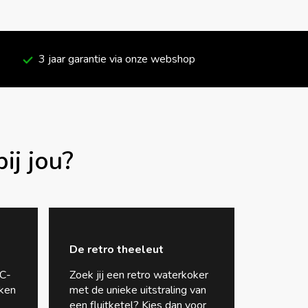
3 jaar garantie via onze webshop
ij jou?
De retro theeleut
C-
Zoek jij een retro waterkoker
ken
met de unieke uitstraling van
een fluitketel? Kies dan voor