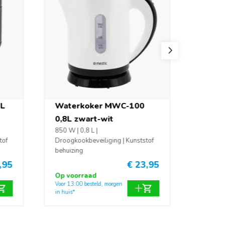
1L
Waterkoker MWC-100
Wate
0,8L zwart-wit
0,8L 
850 W | 0,8 L |
800 W | 
tof
Droogkookbeveiliging | Kunststof
Droogko
behuizing
behuizi
,95
€ 23,95
Op voorraad
Op voo
Voor 13:00 besteld, morgen
Voor 13:0
in huis*
in huis*