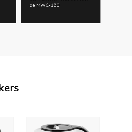
de MWC-180
kers