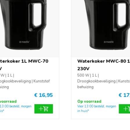
terkoker 1L MWC-70
Waterkoker MWC-80 
V
230V
W | 1 L |
500 W | 1 L |
gkookbeveiliging | Kunststof
Droogkookbeveiliging | Kunsts
izing
behuizing
€ 16,95
€ 17
voorraad
Op voorraad
 13:00 besteld, morgen
Voor 13:00 besteld, morgen
is*
in huis*