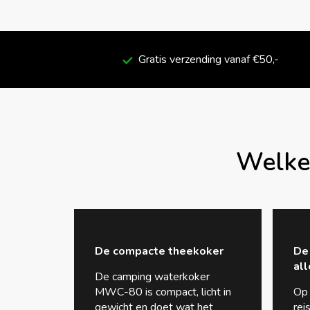
Gratis verzending vanaf €50,-
Welke 
De compacte theekoker
De
al
De camping waterkoker
MWC-80 is compact, licht in
Op 
gewicht en doet wat het
rei