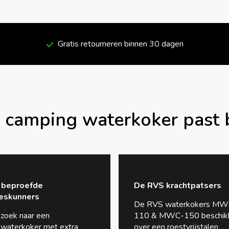
Gratis retourneren binnen 30 dagen
camping waterkoker past b
 beproefde
De RVS krachtpatsers
leskunners
De RVS waterkokers MW
zoek naar een
110 & MWC-150 beschik
swaterkoker met extra
over een roestvrijstalen