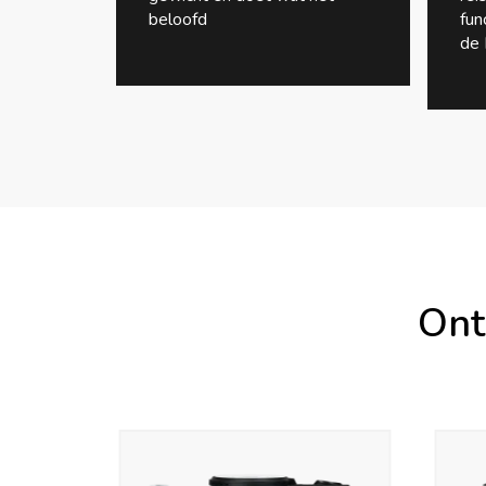
beloofd
fun
de
Ont