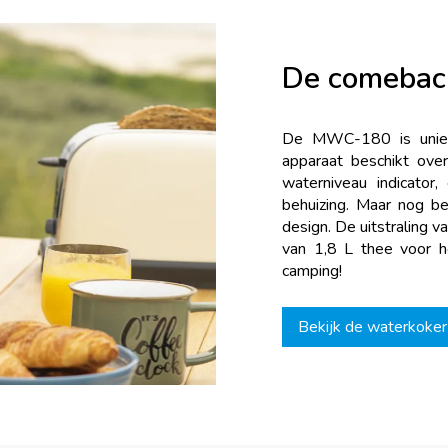
De comeback
De MWC-180 is uniek 
apparaat beschikt over
waterniveau indicator
behuizing. Maar nog be
design. De uitstraling v
van 1,8 L thee voor h
camping!
Bekijk de waterkok