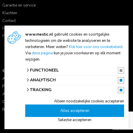
Garantie en service
Klachten
Contact
Handleidingen
www.mestic.nl
gebruikt cookies en soortgelijke
FAQ
technologieën om de website te analyseren en te
verbeteren. Meer weten?
Klik hier voor ons cookiebeleid
.
Via
deze pagina
kun je jouw voorkeuren op elk moment
wijzigen.
FUNCTIONEEL
© 2026 Mestic
Alle prijzen zijn inclusief btw.
ANALYTISCH
Privacyverklaring
TRACKING
Algemene voorwaarden
Alleen noodzakelijke cookies accepteren
Cookie-instellingen
Reviewbeleid
Alles accepteren
Selectie accepteren