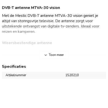
DVB-T antenne MTVA-30 vision
Met de Mestic DVB-T antenne MTVA-30 vision geniet je
altijd van storingsvrije televisie. De antenne zorgt voor
uitstekende ontvangst van digitale tv-zenders. Ideaal voor
reizen en kamperen.
Weersbestendige antenne
De Mestic DVB-T antenne MTVA-30 vison biedt omni-
Toon meer
directionele ontvangst, waardoor je signalen vanuit elke
richting moeiteloos oppikt. De antenne is waterdicht en Uv-
Specificaties
bestendig en blijft daardoor uitstekend presteren onder alle
weersomstandigheden. Perfect voor gebruik op campers,
Artikelnummer
1520210
caravans of boten. Met de MTVA-30 ben je verzekerd van
hoogwaardige televisieontvangst, waar je ook bent!
Belangrijkste voordelen
Omni-directionele ontvangst voor signalen vanuit elke