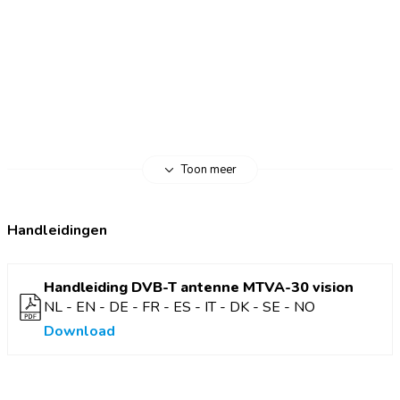
richting
Zorgt voor scherpe ontvangst van digitale tv-zenders
Weerbestendig ontwerp: waterdicht en Uv-bestendig
Geschikt voor buitengebruik, ideaal voor reizen en
kamperen
Toon meer
Handleidingen
Handleiding DVB-T antenne MTVA-30 vision
NL - EN - DE - FR - ES - IT - DK - SE - NO
Download