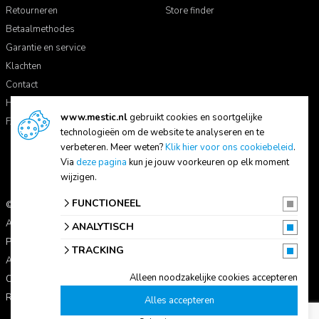
Retourneren
Store finder
Betaalmethodes
Garantie en service
Klachten
Contact
Handleidingen
www.mestic.nl
gebruikt cookies en soortgelijke
FAQ
technologieën om de website te analyseren en te
verbeteren. Meer weten?
Klik hier voor ons cookiebeleid
.
Via
deze pagina
kun je jouw voorkeuren op elk moment
wijzigen.
FUNCTIONEEL
© 2026 Mestic
Alle prijzen zijn inclusief btw.
ANALYTISCH
Privacyverklaring
TRACKING
Algemene voorwaarden
Alleen noodzakelijke cookies accepteren
Cookie-instellingen
Reviewbeleid
Alles accepteren