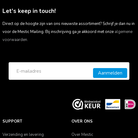
zonnepaneel. Bovendien presteert het paneel uitstekend
onder alle weersomstandigheden en is het slijtvast, wat zorgt
Let's keep in touch!
voor een extra lange levensduur.
Direct op de hoogte zijn van ons nieuwste assortiment? Schrijf je dan nu in
Geniet je graag van de vrijheid van kamperen? Met een
voor de Mestic Mailing. Bij inschrijving ga je akkoord met onze
algemene
monokristallijne zonnepaneel ben je minder afhankelijk van het
voorwaarden.
lichtnet voor elektriciteit op de camping. Het efficiënte paneel
met de slimme PERC-technologie is de perfecte
stroomvoorziening voor de milieubewuste kampeerder.
Aanmelden
SUPPORT
OVER ONS
Verzending en levering
Over Mestic