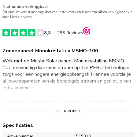
Niet online verkrijgbaar
Dit product vereist montage door een installateur en is daarom alleen verkrijgbaar via
onze Mestic dealers.
Zonnepaneel Monokristallijn MSMO-100
Wek met de Mestic Solar paneel Monocrystalline MSMO-
100 eenvoudig duurzame stroom op. De PERC-technologie
zorgt voor een hogere energieopbrengst. Hiermee voorzie je
al jouw apparaten van de benodigde stroom en geniet je van
extra vrijheid.
Hoge energieopbrengst door nieuwe Shingled PERC-
technologie
Toon meer
Met de Mestic Solar paneel Monocrystalline MSMO-100 ben
Specificaties
je minder afhankelijk van het lichtnet voor elektriciteit op de
kampeerplaats. Dankzij de monokristallijne PERC-technologie
Artikelnummer
1519310