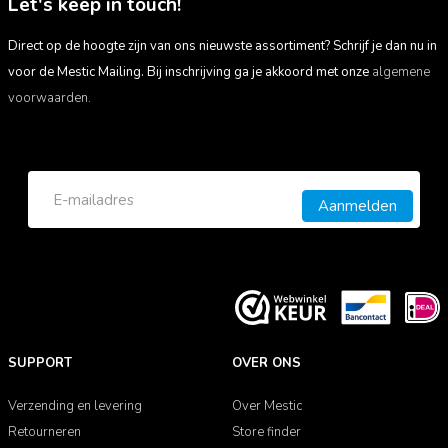
Let's keep in touch!
het bereik liggen. Dit maakt dit camping kacheltje met
halogeenverwarming ideaal om bijvoorbeeld de voortent of
Direct op de hoogte zijn van ons nieuwste assortiment? Schrijf je dan nu in
een werkkamer te verwarmen. De warmte is afkomstig van
voor de Mestic Mailing. Bij inschrijving ga je akkoord met onze
algemene
een
gloeidraad die licht en warmte afgeeft
. In de
buitenlucht vervliegt de warmte snel, waardoor de dit
voorwaarden.
elektrische kacheltje het beste in een
afgesloten ruimte
kunt gebruiken. Houd er rekening mee dat een quartz kachel
aan de buitenzijde erg warm kan worden!
Aanmelden
SUPPORT
OVER ONS
Verzending en levering
Over Mestic
Retourneren
Store finder