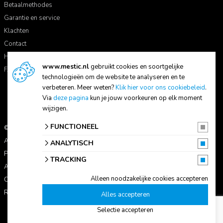
Betaalmethodes
Garantie en service
Klachten
Contact
Handleidingen
www.mestic.nl
gebruikt cookies en soortgelijke
FAQ
technologieën om de website te analyseren en te
verbeteren. Meer weten?
Klik hier voor ons cookiebeleid
.
Via
deze pagina
kun je jouw voorkeuren op elk moment
wijzigen.
FUNCTIONEEL
© 2026 Mestic
Alle prijzen zijn inclusief btw.
ANALYTISCH
Privacyverklaring
TRACKING
Algemene voorwaarden
Alleen noodzakelijke cookies accepteren
Cookie-instellingen
Reviewbeleid
Alles accepteren
Selectie accepteren