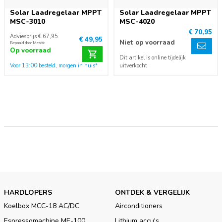
Solar Laadregelaar MPPT
Solar Laadregelaar MPPT
MSC-3010
MSC-4020
€ 70,95
Adviesprijs € 67,95
€ 49,95
Niet op voorraad
Bepaald door Mestic
Op voorraad
Dit artikel is online tijdelijk
Voor 13:00 besteld, morgen in huis*
uitverkocht
HARDLOPERS
ONTDEK & VERGELIJK
Koelbox MCC-18 AC/DC
Airconditioners
Espressomachine ME-100
Lithium accu's