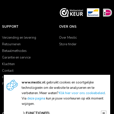
SUPPORT
OVER ONS
Verzending en levering
Over Mestic
Retourneren
Store finder
Betaalmethodes
Garantie en service
Klachten
Contact
Handleidingen
www.mestic.nl
gebruikt cookies en soortgelijke
FAQ
technologieën om de website te analyseren en te
verbeteren. Meer weten?
Klik hier voor ons cookiebeleid
.
Via
deze pagina
kun je jouw voorkeuren op elk moment
wijzigen.
FUNCTIONEEL
© 2026 Mestic