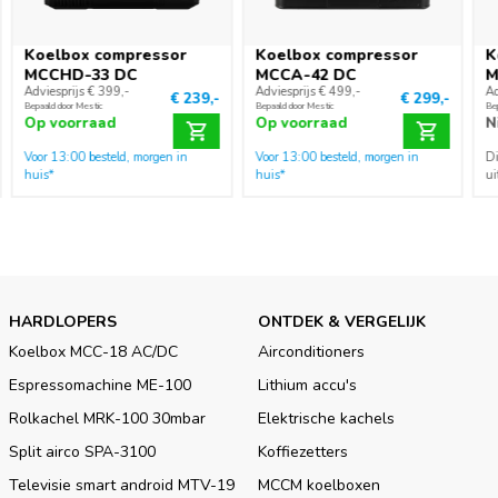
Koelbox compressor
Koelbox compressor
K
MCCHD-33 DC
MCCA-42 DC
M
Adviesprijs € 399,-
Adviesprijs € 499,-
Ad
€ 239,-
€ 299,-
Bepaald door Mestic
Bepaald door Mestic
Be
Op voorraad
Op voorraad
N
Voor 13:00 besteld, morgen in
Voor 13:00 besteld, morgen in
Di
huis*
huis*
ui
HARDLOPERS
ONTDEK & VERGELIJK
Koelbox MCC-18 AC/DC
Airconditioners
Espressomachine ME-100
Lithium accu's
Rolkachel MRK-100 30mbar
Elektrische kachels
Split airco SPA-3100
Koffiezetters
Televisie smart android MTV-19
MCCM koelboxen