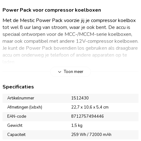
Power Pack voor compressor koelboxen
Met de Mestic Power Pack voorzie jij je compressor koelbox
tot wel 8 uur lang van stroom, waar je ook bent. De accu is
speciaal ontworpen voor de MCC-/MCCM-serie koelboxen,
maar ook compatibel met andere 12V-compressor koelboxen.
Je kunt de Power Pack bovendien los gebruiken als draagbare
accu om onderweg je telefoon of andere apparaten op te
laden.
Toon meer
Draadloos koelen en opladen, zelfs off-grid
Specificaties
Ben je onderweg, op de camping of ergens zonder
stroomvoorziening? Met de Mestic Power Pack ben je minder
Artikelnummer
1512430
afhankelijk van externe stroombronnen en blijft je koelbox off-
Afmetingen (lxbxh)
22,7 x 10,6 x 5,4 cm
grid tot wel 8 uur actief. Dankzij de magnetische bevestiging
EAN-code
8712757494446
klik je de Power Pack eenvoudig vast aan een MCC-/MCCM-
koelbox of andere compressor koelboxen. De accu is uitgerust
Gewicht
1,5 kg
met een helder LED-display, waarop je in één oogopslag de
Capaciteit
259 Wh / 72000 mAh
accustatus ziet. De ingebouwde zaklamp biedt extra gemak in