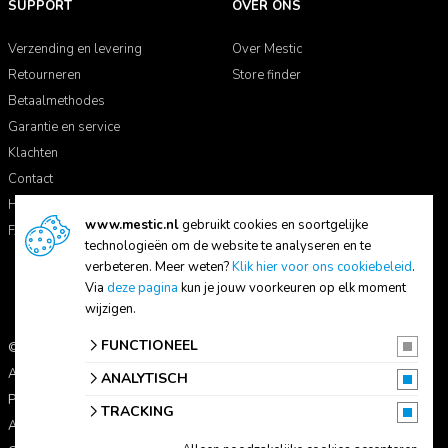
SUPPORT
OVER ONS
Verzending en levering
Over Mestic
Retourneren
Store finder
Betaalmethodes
Garantie en service
Klachten
Contact
Handleidingen
www.mestic.nl
gebruikt cookies en soortgelijke
FAQ
technologieën om de website te analyseren en te
verbeteren. Meer weten?
Klik hier voor ons cookiebeleid
.
Via
deze pagina
kun je jouw voorkeuren op elk moment
wijzigen.
FUNCTIONEEL
© 2026 Mestic
Alle prijzen zijn inclusief btw.
ANALYTISCH
Privacyverklaring
TRACKING
Algemene voorwaarden