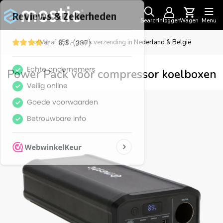
Search
Inloggen
Wagen
Menu
Vanaf €50,- gratis verzending in Nederland & België
Power Pack voor compressor koelboxen