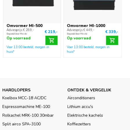
laadregelaar kun je off-grid gaan en toch gebruikmaken van
elektrische apparaten. De omvormer is voorzien van een
ingebouwde bypass. De bypass zorgt ervoor dat het apparaat
zelf de meest geschikte bron met 230 V spanning kiest. Jouw
Omvormer MI-500
Omvormer MI-1000
Adviesprijs € 289,-
Adviesprijs € 449,-
accu wordt dus pas gebruikt als er geen netstroom aanwezig
€ 219,-
€ 339,-
Bepaald door Mestic
Bepaald door Mestic
is.
Op voorraad
Op voorraad
Voor 13:00 besteld, morgen in
Voor 13:00 besteld, morgen in
Voordat je een omvormer aanschaft, is het belangrijk om goed
huis*
huis*
na te gaan wat je er precies op wilt aansluiten en hoeveel
vermogen het apparaat dan moet hebben. In ons assortiment
vind je verschillende omvormers met vermogens van 500 tot
3000 W.
HARDLOPERS
ONTDEK & VERGELIJK
Koelbox MCC-18 AC/DC
Airconditioners
Espressomachine ME-100
Lithium accu's
Rolkachel MRK-100 30mbar
Elektrische kachels
Split airco SPA-3100
Koffiezetters