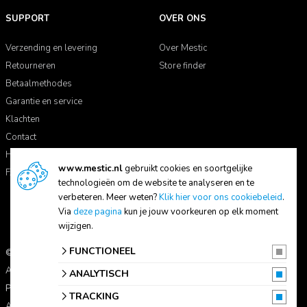
SUPPORT
OVER ONS
Verzending en levering
Over Mestic
Retourneren
Store finder
Betaalmethodes
Garantie en service
Klachten
Contact
Handleidingen
www.mestic.nl
gebruikt cookies en soortgelijke
FAQ
technologieën om de website te analyseren en te
verbeteren. Meer weten?
Klik hier voor ons cookiebeleid
.
Via
deze pagina
kun je jouw voorkeuren op elk moment
wijzigen.
FUNCTIONEEL
© 2026 Mestic
Alle prijzen zijn inclusief btw.
ANALYTISCH
Privacyverklaring
TRACKING
Algemene voorwaarden