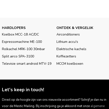
acculader volledig geïsoleerd. Zo is de acculader niet alleen
krachtig, maar ook veilig in gebruik.
Bij grotere accucapaciteit, behoefte aan snelle laadtijden en
optimale efficiëntie is de Mestic MBC-1040 de beste keuze.
HARDLOPERS
ONTDEK & VERGELIJK
Koelbox MCC-18 AC/DC
Airconditioners
Espressomachine ME-100
Lithium accu's
Rolkachel MRK-100 30mbar
Elektrische kachels
Split airco SPA-3100
Koffiezetters
Televisie smart android MTV-19
MCCM koelboxen
Let's keep in touch!
Direct op de hoogte zijn van ons nieuwste assortiment? Schrijf je dan nu in
voor de Mestic Mailing. Bij inschrijving ga je akkoord met onze
algemene