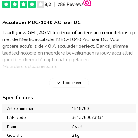
Acculader MBC-1040 AC naar DC
Laadt jouw GEL, AGM, loodzuur of andere accu moeiteloos op
met de Mestic acculader MBC-1040 AC naar DC. Voor
grotere accu’s is de 40 A acculader perfect. Dankzij slimme
laadtechnologie en meerdere beveiligingen is jouw accu altijd
goed beschermd én optimaal opgeladen.
Meerdere oplaadniveau ’s
De Mestic acculader MBC-1020 zorgt ervoor dat jouw accu
Toon meer
altijd in topconditie blijft. Deze slimme acculader gebruikt een
geavanceerde drietrap-laadtechniek (bulk, absorptie en float),
Specificaties
waarmee jouw accu snel, volledig en veilig wordt opgeladen.
Ook lege of diep ontladen accu’s kunnen met de boost-functie
Artikelnummer
1518750
weer geactiveerd worden. De MBC-1020 herkent
EAN-code
3613750073834
automatisch het laadniveau van je accu en past het laadproces
Kleur
Zwart
hier slim op aan. De acculader is geschikt voor meerdere
batterijsoorten, waaronder SLA, GEL, AGM, loodzuur en
Gewicht
2 kg