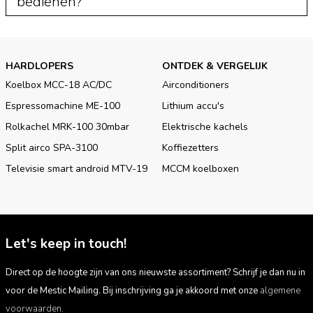
bedienen?
HARDLOPERS
ONTDEK & VERGELIJK
Koelbox MCC-18 AC/DC
Airconditioners
Espressomachine ME-100
Lithium accu's
Rolkachel MRK-100 30mbar
Elektrische kachels
Split airco SPA-3100
Koffiezetters
Televisie smart android MTV-19
MCCM koelboxen
Let's keep in touch!
Direct op de hoogte zijn van ons nieuwste assortiment? Schrijf je dan nu in
voor de Mestic Mailing. Bij inschrijving ga je akkoord met onze
algemene
voorwaarden.