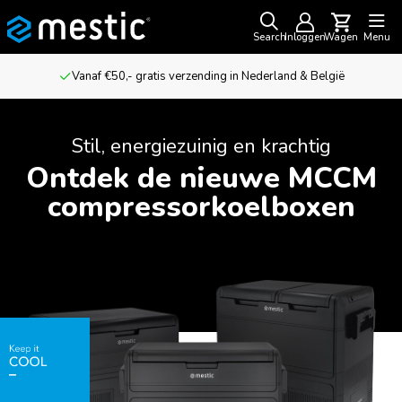
Search
Inloggen
Wagen
Menu
Voor outdoor avonturiers & kampeerliefhebbers
Stil, energiezuinig en krachtig
Ontdek de nieuwe MCCM
compressorkoelboxen