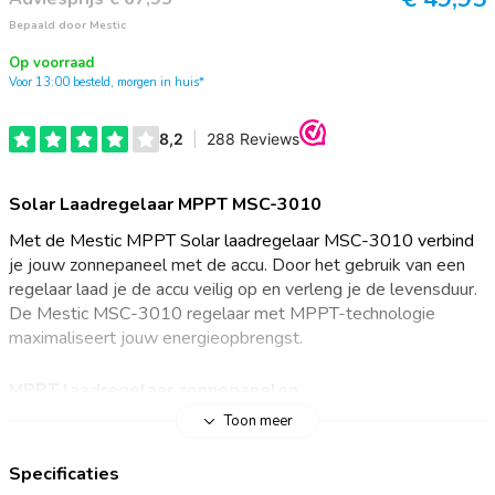
Bepaald door Mestic
Op voorraad
Voor 13:00 besteld, morgen in huis*
Solar Laadregelaar MPPT MSC-3010
Met de Mestic MPPT Solar laadregelaar MSC-3010 verbind
je jouw zonnepaneel met de accu. Door het gebruik van een
regelaar laad je de accu veilig op en verleng je de levensduur.
De Mestic MSC-3010 regelaar met MPPT-technologie
maximaliseert jouw energieopbrengst.
MPPT laadregelaar zonnepanelen
Toon meer
Een laadregelaar stelt het spanningsniveau van het
zonnepaneel bij richting de spanning van de accu. Hierdoor
Specificaties
laad de accu veilig op en verleng je de levensduur. Deze