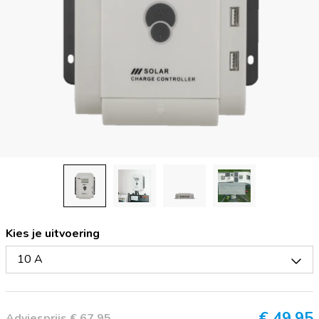
Kies je uitvoering
10 A
€
49,95
Adviesprijs € 67,95