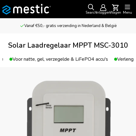
Search
Inloggen
Wagen
Menu
Vanaf €50,- gratis verzending in Nederland & België
Solar Laadregelaar MPPT MSC-3010
ie
Voor natte, gel, verzegelde & LiFePO4 accu's
Verlengt