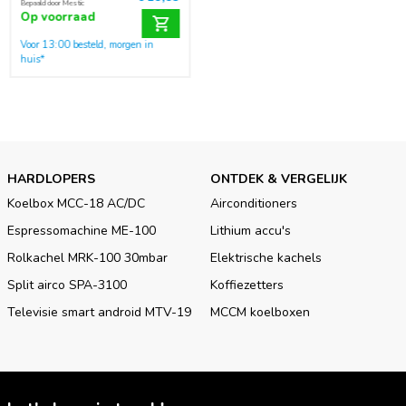
verzekerd van een maximale energieopbrengst.
Bepaald door Mestic
Op voorraad
Voor 13:00 besteld, morgen in
huis*
HARDLOPERS
ONTDEK & VERGELIJK
Koelbox MCC-18 AC/DC
Airconditioners
Espressomachine ME-100
Lithium accu's
Rolkachel MRK-100 30mbar
Elektrische kachels
Split airco SPA-3100
Koffiezetters
Televisie smart android MTV-19
MCCM koelboxen