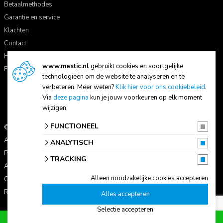
Betaalmethodes
Garantie en service
Klachten
Contact
Handleidingen
www.mestic.nl
gebruikt cookies en soortgelijke
FAQ
technologieën om de website te analyseren en te
verbeteren. Meer weten?
Klik hier voor ons cookiebeleid
.
Via
deze pagina
kun je jouw voorkeuren op elk moment
wijzigen.
FUNCTIONEEL
© 2026 Mestic
Alle prijzen zijn inclusief btw.
ANALYTISCH
Privacyverklaring
TRACKING
Algemene voorwaarden
Alleen noodzakelijke cookies accepteren
Cookie-instellingen
Reviewbeleid
Alles accepteren
Selectie accepteren
Voeg toe aan winkelwagen