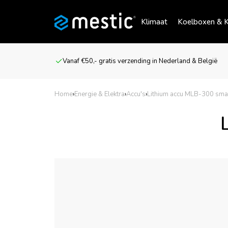
Klimaat
Koelboxen & K
Vanaf €50,- gratis verzending in Nederland & België
Home
›
Energie & Elektra
›
Accu's
›
Lithium accu MLB-300 sma