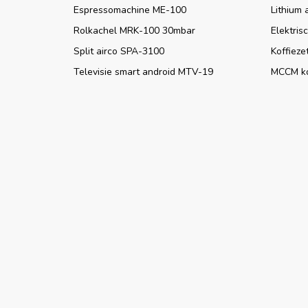
Espressomachine ME-100
Lithium 
Rolkachel MRK-100 30mbar
Elektris
Split airco SPA-3100
Koffieze
Televisie smart android MTV-19
MCCM k