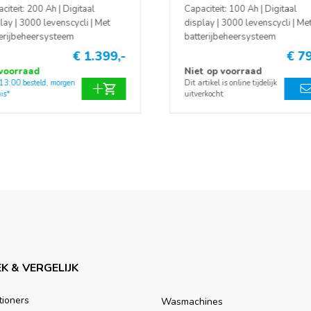
citeit: 200 Ah | Digitaal
Capaciteit: 100 Ah | Digitaal
lay | 3000 levenscycli | Met
display | 3000 levenscycli | Me
erijbeheersysteem
batterijbeheersysteem
€ 1.399,-
€ 79
voorraad
Niet op voorraad
 13:00 besteld, morgen
Dit artikel is online tijdelijk
is*
uitverkocht
K & VERGELIJK
tioners
Wasmachines