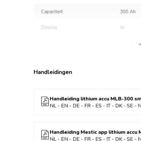
5 jaar garantie
Capaciteit
300 Ah
Display
Ja
Garantie
5 jaar
Gewicht
29,7 kg
Handleidingen
EAN-code
8712757
Handleiding lithium accu MLB-300 s
NL - EN - DE - FR - ES - IT - DK - SE - 
Handleiding Mestic app lithium accu
NL - EN - DE - FR - ES - IT - DK - SE - 