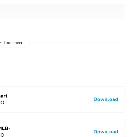
Toon meer
483280
mart
Download
NO
 MLB-
Download
NO