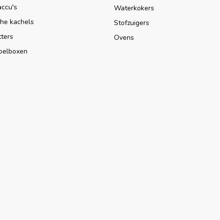
accu's
Waterkokers
che kachels
Stofzuigers
tters
Ovens
oelboxen