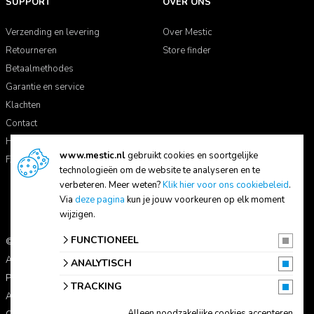
SUPPORT
OVER ONS
Verzending en levering
Over Mestic
Retourneren
Store finder
Betaalmethodes
Garantie en service
Klachten
Contact
Handleidingen
www.mestic.nl
gebruikt cookies en soortgelijke
FAQ
technologieën om de website te analyseren en te
verbeteren. Meer weten?
Klik hier voor ons cookiebeleid
.
Via
deze pagina
kun je jouw voorkeuren op elk moment
wijzigen.
FUNCTIONEEL
© 2026 Mestic
Alle prijzen zijn inclusief btw.
ANALYTISCH
Privacyverklaring
TRACKING
Algemene voorwaarden
Alleen noodzakelijke cookies accepteren