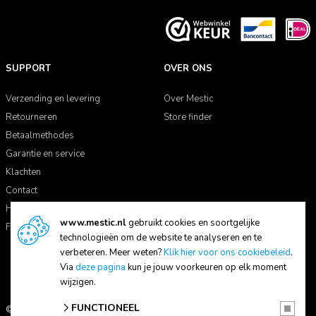
SUPPORT
OVER ONS
Verzending en levering
Over Mestic
Retourneren
Store finder
Betaalmethodes
Garantie en service
Klachten
Contact
Handleidingen
www.mestic.nl
gebruikt cookies en soortgelijke
FAQ
technologieën om de website te analyseren en te
verbeteren. Meer weten?
Klik hier voor ons cookiebeleid
.
Via
deze pagina
kun je jouw voorkeuren op elk moment
wijzigen.
FUNCTIONEEL
© 2026 Mestic