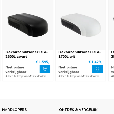
Download
Handleiding dakairconditioner RTA-2600
DE
Download
Handleiding dakairconditioner RTA-2600
Dakairconditioner RTA-
Dakairconditioner RTA-
D
ES
2500L zwart
1700L wit
2
Download
€ 1.595,-
€ 1.429,-
Niet online
Niet online
N
verkrijgbaar
verkrijgbaar
v
Alleen te koop via Mestic dealers
Alleen te koop via Mestic dealers
Al
Handleiding dakairconditioner RTA-2600
NO
Download
Handleiding dakairconditioner RTA-2600
HARDLOPERS
ONTDEK & VERGELIJK