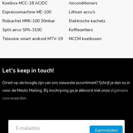
SE
Koelbox MCC-18 AC/DC
Airconditioners
Download
Espressomachine ME-100
Lithium accu's
Rolkachel MRK-100 30mbar
Elektrische kachels
Split airco SPA-3100
Koffiezetters
Televisie smart android MTV-19
MCCM koelboxen
Let's keep in touch!
Direct op de hoogte zijn van ons nieuwste assortiment? Schrijf je dan nu in
voor de Mestic Mailing. Bij inschrijving ga je akkoord met onze
algemene
voorwaarden.
Aanmelden