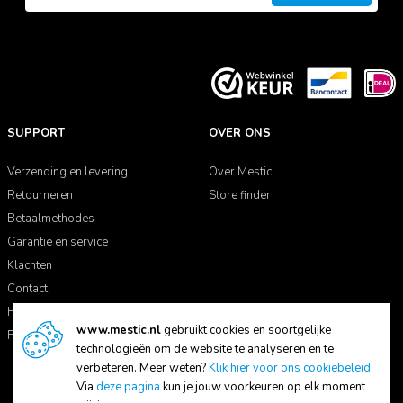
SUPPORT
OVER ONS
Verzending en levering
Over Mestic
Retourneren
Store finder
Betaalmethodes
Garantie en service
Klachten
Contact
Handleidingen
www.mestic.nl
gebruikt cookies en soortgelijke
FAQ
technologieën om de website te analyseren en te
verbeteren. Meer weten?
Klik hier voor ons cookiebeleid
.
Via
deze pagina
kun je jouw voorkeuren op elk moment