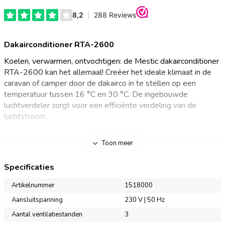
Dakairconditioner RTA-2600
Koelen, verwarmen, ontvochtigen: de Mestic dakairconditioner
RTA-2600 kan het allemaal! Creëer het ideale klimaat in de
caravan of camper door de dakairco in te stellen op een
temperatuur tussen 16 °C en 30 °C. De ingebouwde
luchtverdeler zorgt voor een efficiënte verdeling van de
luchtstroom.
Dakairco voor caravans
Toon meer
Met de Mestic dakairconditioner RTA-2600 koel, verwarm of
Specificaties
ontvochtig je jouw kampeervoertuig. De multifunctionele airco
voor campers en caravans heeft een koelvermogen van 2600
Artikelnummer
1518000
W. Dankzij het stroomverbruik van 1160 W gebruik je de
Aansluitspanning
230 V | 50 Hz
airconditioning zelfs op laag afgezekerde campings. Gebruik de
Aantal ventilatiestanden
3
meegeleverde afstandsbediening om de dakairco eenvoudig