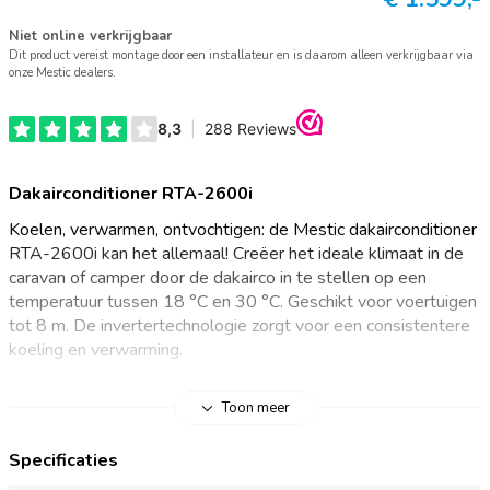
Niet online verkrijgbaar
Dit product vereist montage door een installateur en is daarom alleen verkrijgbaar via
onze Mestic dealers.
Dakairconditioner RTA-2600i
Koelen, verwarmen, ontvochtigen: de Mestic dakairconditioner
RTA-2600i kan het allemaal! Creëer het ideale klimaat in de
caravan of camper door de dakairco in te stellen op een
temperatuur tussen 18 °C en 30 °C. Geschikt voor voertuigen
tot 8 m. De invertertechnologie zorgt voor een consistentere
koeling en verwarming.
Dakairco met inverter
Toon meer
Met de Mestic dakairconditioner RTA-2600i koel, verwarm of
Specificaties
ontvochtig je jouw kampeervoertuig met de efficiënte