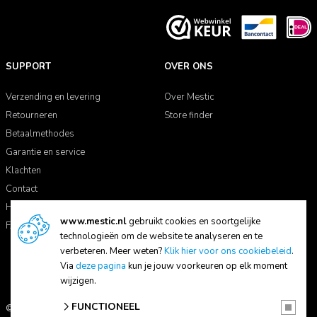
SUPPORT
OVER ONS
Verzending en levering
Over Mestic
Retourneren
Store finder
Betaalmethodes
Garantie en service
Klachten
Contact
Handleidingen
www.mestic.nl
gebruikt cookies en soortgelijke
FAQ
technologieën om de website te analyseren en te
verbeteren. Meer weten?
Klik hier voor ons cookiebeleid
.
Via
deze pagina
kun je jouw voorkeuren op elk moment
wijzigen.
FUNCTIONEEL
© 2026 Mestic