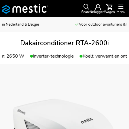
Search
Inloggen
Wagen
Menu
Voor outdoor avonturiers & kampeerliefhebbers
Dakairconditioner RTA-2600i
Inverter-technologie
Koelt, verwamt en ontvochtigt
K