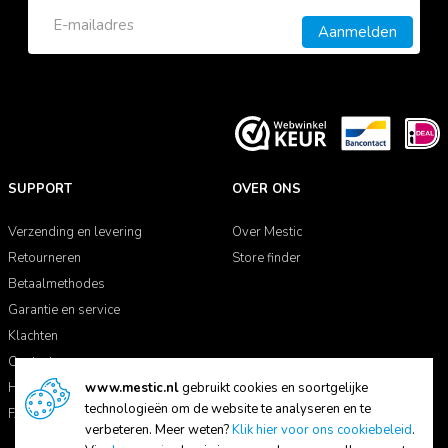
Aanmelden
SUPPORT
OVER ONS
Verzending en levering
Over Mestic
Retourneren
Store finder
Betaalmethodes
Garantie en service
Klachten
Contact
Handleidingen
www.mestic.nl
gebruikt cookies en soortgelijke
technologieën om de website te analyseren en te
FAQ
verbeteren. Meer weten?
Klik hier voor ons cookiebeleid
.