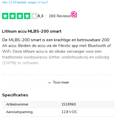
Voor 13:00 besteld, morgen in huis*
Lithium accu MLBS-200 smart
De MLBS-200 smart is een krachtige en betrouwbare 200
Ah accu. Bedien de accu via de Mestic app met Bluetooth of
WiFi. Deze lithium accu is de ideale vervanger voor een
traditionele loodzuuraccu: lichter, onderhoudsvrij en volledig
(100%) te ontladen.
Slimme lithium accu voor campers, caravans en off-grid
gebruik
Toon meer
De MLBS-200 Smart is een lithium accu van 200 Ah,
Specificaties
uitgerust met hoogwaardige LiFePO4-cellen voor
topprestaties en een lange levensduur. Het geïntegreerde
Artikelnummer
1518960
Battery Management System (BMS) beschermt de accu
Aansluitspanning
12,8 V DC
continu tegen overbelasting, oververhitting en diepontlading.