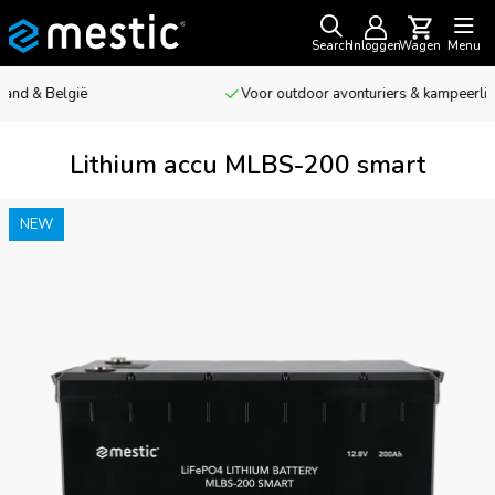
Search
Inloggen
Wagen
Menu
Voor outdoor avonturiers & kampeerliefhebbers
Lithium accu MLBS-200 smart
NEW