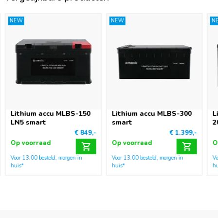
NEW
NEW
N
Lithium accu MLBS-150
Lithium accu MLBS-300
L
LN5 smart
smart
2
€ 849,-
€ 1.399,-
Op voorraad
Op voorraad
O
Voor 13:00 besteld, morgen in
Voor 13:00 besteld, morgen in
Vo
huis*
huis*
hu