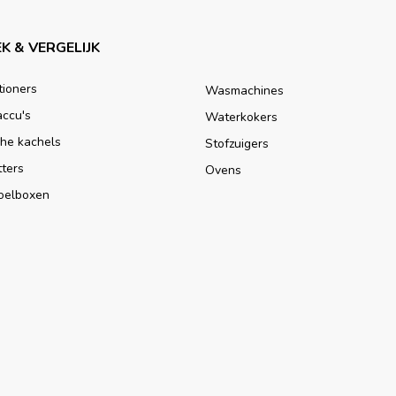
K & VERGELIJK
tioners
Wasmachines
accu's
Waterkokers
che kachels
Stofzuigers
tters
Ovens
oelboxen