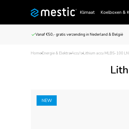
Klimaat
Koelboxen & K
Vanaf €50,- gratis verzending in Nederland & België
Home
›
Energie & Elektra
›
Accu's
›
Lithium accu MLBS-100 LN
Lit
NEW