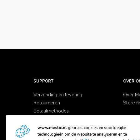
SUPPORT
OVER O
Verzending en levering
Over Me
Retourneren
Store fi
Betaalmethodes
Garantie en service
Klachten
www.mestic.nl
gebruikt cookies en soortgelijke
technologieën om de website te analyseren en te
Contact