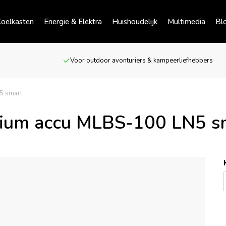
oelkasten
Energie & Elektra
Huishoudelijk
Multimedia
Bl
Voor outdoor avonturiers & kampeerliefhebbers
5 smart
hium accu MLBS-100 LN5 s