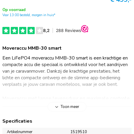
Op voorraad
Voor 13:00 besteld, morgen in huis*
Moveraccu MMB-30 smart
Een LiFePO4 moveraccu MMB-30 smart is een krachtige en
compacte accu die speciaal is ontwikkeld voor het aandrijven
van je caravanmover. Dankzij de krachtige prestaties, het
lichte en compacte ontwerp en de slimme app-bediening
verplaats je jouw caravan moeiteloos, waar je ook bent.
Moveraccu met lange levensduur en maximale controle
Toon meer
De moveraccu MMB-30 smart is uitgerust met hoogwaardige
prismatische LiFePO4-cellen, die bekend staan om hun lange
Specificaties
levensduur en betrouwbare prestaties. Het geïntegreerde
batterijmanagementsysteem (BMS) zorgt ervoor dat de
Artikelnummer
1519510