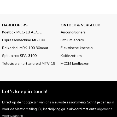
HARDLOPERS
ONTDEK & VERGELIJK
Koelbox MCC-18 AC/DC
Airconditioners
Espressomachine ME-100
Lithium accu's
Rolkachel MRK-100 30mbar
Elektrische kachels
Split airco SPA-3100
Koffiezetters
Televisie smart android MTV-19
MCCM koelboxen
Let's keep in touch!
Direct op de hoogte zijn van ons nieuwste assortiment? Schrijf je dan nu in
voor de Mestic Mailing. Bij inschrijving ga je akkoord met onze
algemene
voorwaarden.