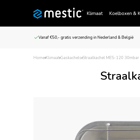
Klimaat
Koelboxen & K
Vanaf €50,- gratis verzending in Nederland & België
Home
›
Klimaat
›
Gaskachels
›
Straalkachel MES-120 30mbar v
Straalk