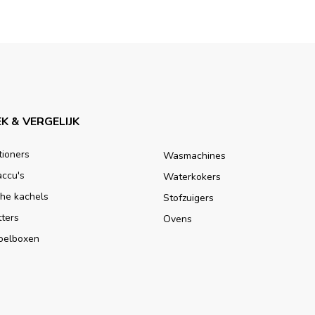
K & VERGELIJK
tioners
Wasmachines
accu's
Waterkokers
che kachels
Stofzuigers
tters
Ovens
oelboxen