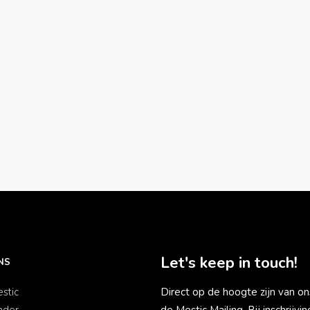
Let's keep in touch!
NS
stic
Direct op de hoogte zijn van on