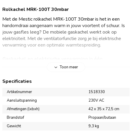
Rolkachel MRK-100T 30mbar
Met de Mestic rolkachel MRK-100T 30mbar is het in een
handomdraai aangenaam warm in jouw voortent of schuur. Is
jouw gasfles leeg? De mobiele gaskachel werkt ook op
elektriciteit. Met de ventilatorfunctie zorg je bij elektrische
verwarming voor een optimale warmtespreiding.
Gaskachel en elektrische verwarming in één
Toon meer
Verwarm jouw zolder of schuur met de Mestic rolkachel MRK-
100T. De mobiele kachel werkt zowel op gas als op
Specificaties
elektriciteit. Sluit je de kachel aan op een gasfles, dan
verwarmt hij middels infrarood. De stralingswarmte die het
Artikelnummer
1518330
product afgeeft verwarmt niet de ruimte, maar de objecten in
Aansluitspanning
230V AC
het bereik. Je hebt het met een infraroodkachel daarom binnen
Afmetingen (lxbxh)
42 x 35 x 72,5 cm
enkele ogenblikken heerlijk warm. Vergelijk het met warme
zonnestralen, zonder Uv-straling! De mobiele gaskachel heeft
Brandstof
Propaan/butaan
drie warmtestanden: 1,4 kW, 2,8 kW en 4,2 kW.
Gewicht
9,3 kg