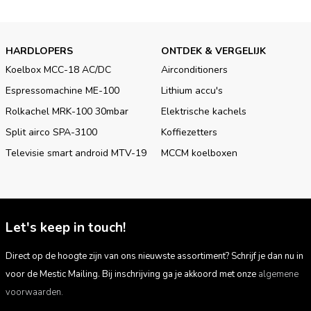
beveiligingstechnieken. Denk aan overstroom-,
oververhittings- en omvalbeveiliging. Met de piëzo-
elektrische ontsteking was het tevens nog nooit zo makkelijk
HARDLOPERS
ONTDEK & VERGELIJK
om de kachel aan te krijgen. Let op! Gebruik de mobiele
gaskachel alleen in goed geventileerde ruimtes. Niet te
Koelbox MCC-18 AC/DC
Airconditioners
gebruiken in caravans en campers.
Espressomachine ME-100
Lithium accu's
Rolkachel MRK-100 30mbar
Elektrische kachels
Gebruik jij de rolkachel MRK-100T op gas of kies je voor
elektrische bijverwarming? De keus is aan jou! Met deze
Split airco SPA-3100
Koffiezetters
mobiele gaskachel heb je het in een mum van tijd aangenaam
Televisie smart android MTV-19
MCCM koelboxen
warm in bijvoorbeeld de voortent of op zolder.
Let's keep in touch!
Direct op de hoogte zijn van ons nieuwste assortiment? Schrijf je dan nu in
voor de Mestic Mailing. Bij inschrijving ga je akkoord met onze
algemene
voorwaarden.