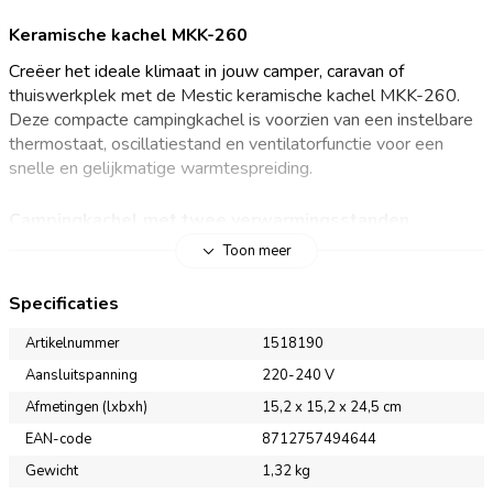
Keramische kachel MKK-260
Creëer het ideale klimaat in jouw camper, caravan of
thuiswerkplek met de Mestic keramische kachel MKK-260.
Deze compacte campingkachel is voorzien van een instelbare
thermostaat, oscillatiestand en ventilatorfunctie voor een
snelle en gelijkmatige warmtespreiding.
Campingkachel met twee verwarmingsstanden
Toon meer
Geniet van een constante temperatuur in jouw
kampeervoertuig met de Mestic MKK-260. De kachel heeft
Specificaties
vier verschillende modi: ECO, laag vermogen (900 W), hoog
vermogen (1500 W) en een ventilatorstand. De gewenste
Artikelnummer
1518190
temperatuur stel je eenvoudig in met de plus- en minknoppen
Aansluitspanning
220-240 V
op het bedieningspaneel bovenop de kachel of met de
Afmetingen (lxbxh)
15,2 x 15,2 x 24,5 cm
meegeleverde afstandsbediening. Het LED-display toont
duidelijk de ingestelde temperatuur. De oscillatiefunctie draait
EAN-code
8712757494644
de kachel van links naar rechts en verspreidt de warmte
Gewicht
1,32 kg
gelijkmatig door de ruimte. In combinatie met de ventilator