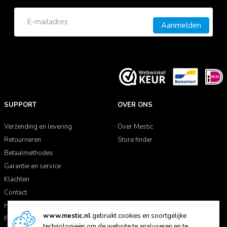
Aanmelden
SUPPORT
OVER ONS
Verzending en levering
Over Mestic
Retourneren
Store finder
Betaalmethodes
Garantie en service
Klachten
Contact
Handleidingen
www.mestic.nl
gebruikt cookies en soortgelijke
FAQ
technologieën om de website te analyseren en te