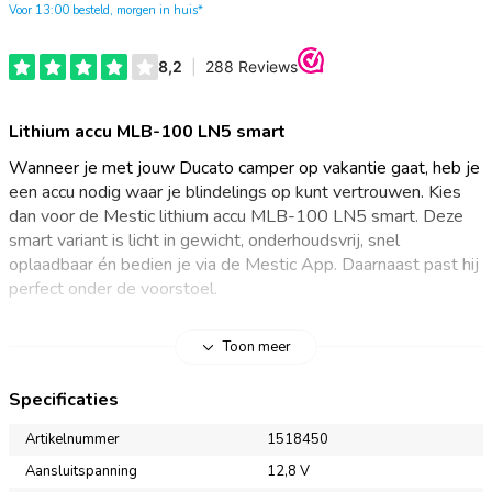
Voor 13:00 besteld, morgen in huis*
Lithium accu MLB-100 LN5 smart
Wanneer je met jouw Ducato camper op vakantie gaat, heb je
een accu nodig waar je blindelings op kunt vertrouwen. Kies
dan voor de Mestic lithium accu MLB-100 LN5 smart. Deze
smart variant is licht in gewicht, onderhoudsvrij, snel
oplaadbaar én bedien je via de Mestic App. Daarnaast past hij
perfect onder de voorstoel.
Lithium accu met Battery Management System
Toon meer
Gebruik de Mestic lithium accu MLB-100 LN5 smart als
Specificaties
boordaccu, voor je caravan mover of om je elektronische
kampeerapparaten op te laden. Lithium accu’s beschikken over
Artikelnummer
1518450
een Battery Management System die alle vitale functies van
Aansluitspanning
12,8 V
de accu regelt. Dit maakt ze extra veilig en beschermd tegen