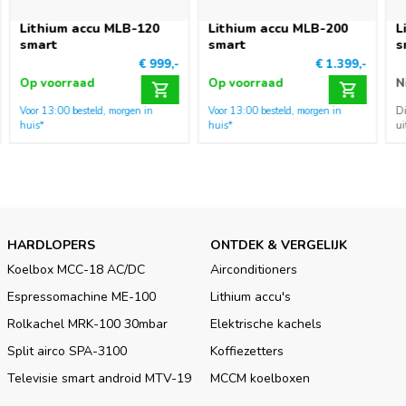
Lithium accu MLB-120
Lithium accu MLB-200
L
smart
smart
s
€ 999,-
€ 1.399,-
Op voorraad
Op voorraad
N
Voor 13:00 besteld, morgen in
Voor 13:00 besteld, morgen in
Di
huis*
huis*
ui
HARDLOPERS
ONTDEK & VERGELIJK
Koelbox MCC-18 AC/DC
Airconditioners
Espressomachine ME-100
Lithium accu's
Rolkachel MRK-100 30mbar
Elektrische kachels
Split airco SPA-3100
Koffiezetters
Televisie smart android MTV-19
MCCM koelboxen