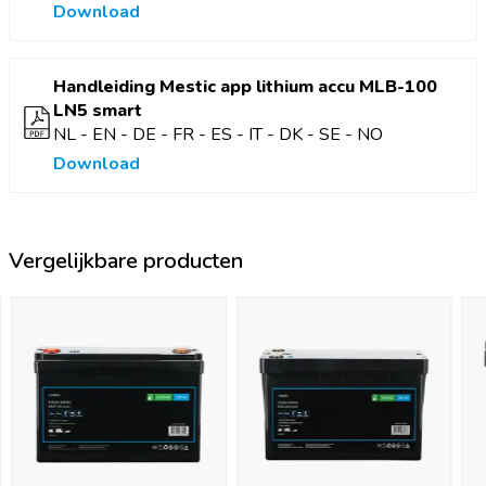
Download
3000 levenscyclus bij regelmatig gebruik
5 jaar garantie
Handleiding Mestic app lithium accu MLB-100
LN5 smart
NL - EN - DE - FR - ES - IT - DK - SE - NO
Download
Vergelijkbare producten