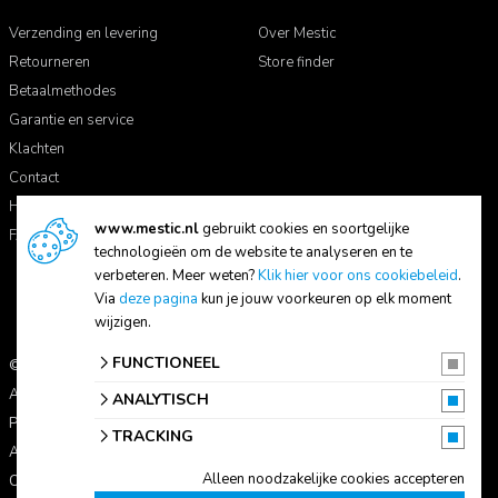
Verzending en levering
Over Mestic
Retourneren
Store finder
Betaalmethodes
Garantie en service
Klachten
Contact
Handleidingen
www.mestic.nl
gebruikt cookies en soortgelijke
FAQ
technologieën om de website te analyseren en te
verbeteren. Meer weten?
Klik hier voor ons cookiebeleid
.
Via
deze pagina
kun je jouw voorkeuren op elk moment
wijzigen.
FUNCTIONEEL
© 2026 Mestic
Alle prijzen zijn inclusief btw.
ANALYTISCH
Privacyverklaring
TRACKING
Algemene voorwaarden
Alleen noodzakelijke cookies accepteren
Cookie-instellingen