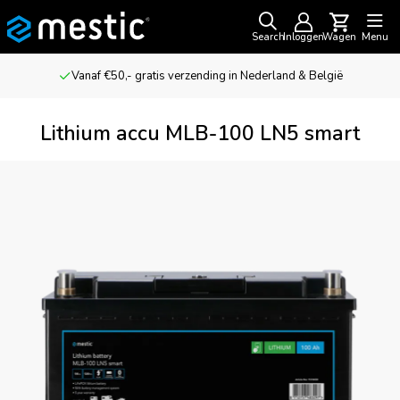
Search
Inloggen
Wagen
Menu
ië
Voor outdoor avonturiers & kampeerliefhebbers
Lithium accu MLB-100 LN5 smart