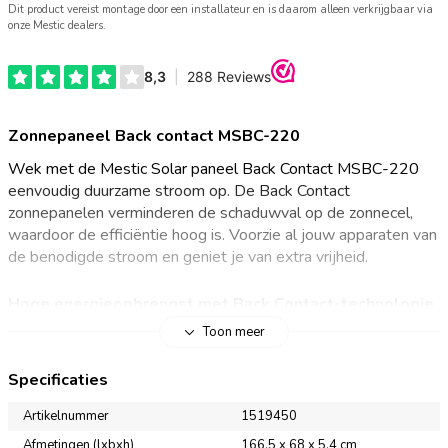
Dit product vereist montage door een installateur en is daarom alleen verkrijgbaar via
onze Mestic dealers.
Zonnepaneel Back contact MSBC-220
Wek met de Mestic Solar paneel Back Contact MSBC-220
eenvoudig duurzame stroom op. De Back Contact
zonnepanelen verminderen de schaduwval op de zonnecel,
waardoor de efficiëntie hoog is. Voorzie al jouw apparaten van
de benodigde stroom en geniet je van extra vrijheid.
Hoge energieopbrengst met Back Contact-technologie
Toon meer
Met de Mestic Solar paneel Back Contact MSBC-220 ben je
minder afhankelijk van het lichtnet voor elektriciteit op de
Specificaties
kampeerplaats. Bij Back Contact zonnepanelen bevinden de
elektrische contacten zich aan de achterkant van de zonnecel
Artikelnummer
1519450
in plaats van aan de voorzijde. Dit verhoogt de hoeveelheid
Afmetingen (lxbxh)
166,5 x 68 x 5,4 cm