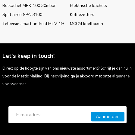
zonnepanelen zijn verkrijgbaar in verschillende afmetingen.
Rolkachel MRK-100 30mbar
Elektrische kachels
Split airco SPA-3100
Koffiezetters
Televisie smart android MTV-19
MCCM koelboxen
Let's keep in touch!
Direct op de hoogte zijn van ons nieuwste assortiment? Schrijf je dan nu in
voor de Mestic Mailing. Bij inschrijving ga je akkoord met onze
algemene
voorwaarden.
Aanmelden