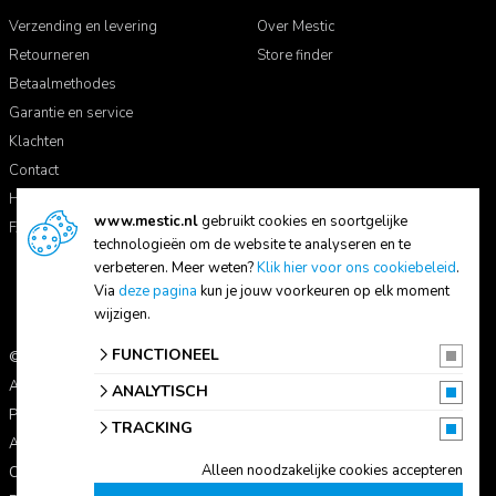
Verzending en levering
Over Mestic
Retourneren
Store finder
Betaalmethodes
Garantie en service
Klachten
Contact
Handleidingen
www.mestic.nl
gebruikt cookies en soortgelijke
FAQ
technologieën om de website te analyseren en te
verbeteren. Meer weten?
Klik hier voor ons cookiebeleid
.
Via
deze pagina
kun je jouw voorkeuren op elk moment
wijzigen.
FUNCTIONEEL
© 2026 Mestic
Alle prijzen zijn inclusief btw.
ANALYTISCH
Privacyverklaring
TRACKING
Algemene voorwaarden
Alleen noodzakelijke cookies accepteren
Cookie-instellingen