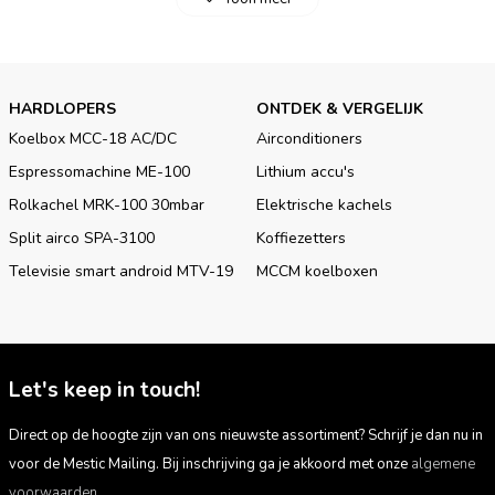
EN
Download
HARDLOPERS
ONTDEK & VERGELIJK
Koelbox MCC-18 AC/DC
Airconditioners
Espressomachine ME-100
Lithium accu's
Rolkachel MRK-100 30mbar
Elektrische kachels
Split airco SPA-3100
Koffiezetters
Televisie smart android MTV-19
MCCM koelboxen
Let's keep in touch!
Direct op de hoogte zijn van ons nieuwste assortiment? Schrijf je dan nu in
voor de Mestic Mailing. Bij inschrijving ga je akkoord met onze
algemene
voorwaarden.