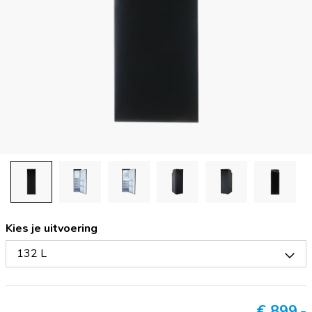
Kies je uitvoering
132 L
€
899,-