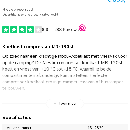
Niet op voorraad
Dit artikel is online tijdelijk uitverkocht
Koelkast compressor MR-130sl
Op zoek naar een krachtige inbouwkoelkast met vriesvak voor
op de camping? De Mestic compressor koelkast MR-130sl
koelt en vriest van +10 °C tot -18 °C, waarbij je beide
compartimenten afzonderlijk kunt instellen. Perfecte
compressor koelkast om in je camper, caravan of buscamper
te bouwen.
Ruime camping koelkast met vriesvak
Toon meer
De Mestic compressor koelkast MR-130 slimline maakt het
Specificaties
mogelijk om tegelijkertijd te koelen én te vriezen. Met zijn
stijlvolle, slanke design biedt de koelkast een ruime
Artikelnummer
1512320