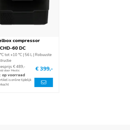
elbox compressor
CHD-60 DC
°C tot +10 °C | 56 L | Robuuste
tructie
esprijs € 489,-
€ 399,-
ld door Mestic
t op voorraad
rtikel is online tijdelijk
rkocht