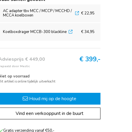
AC adapter tbv MCC / MCCP / MCCHD /
€ 22,95
MCCA koelboxen
Koelboxdrager MCCB-300 blackline
€ 34,95
€
399,-
Adviesprijs € 449,00
Bepaald door Mestic
Niet op voorraad
it artikel is online tijdelijk uitverkocht
Houd mij op de hoogte
Vind een verkooppunt in de buurt
Gratis verzending vanaf €50,-