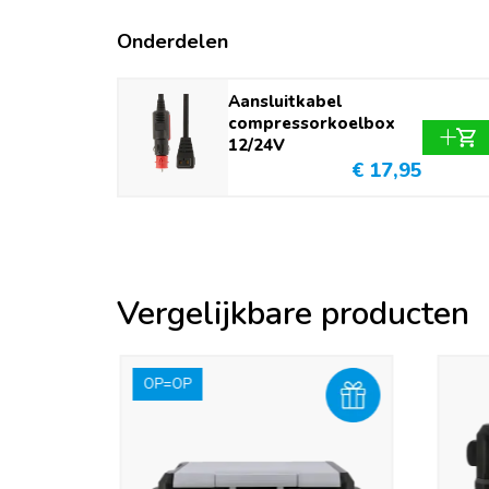
Inhoud koelbox (L)
40 tot 50
Onderdelen
Aansluitkabel
compressorkoelbox
12/24V
€ 17,95
Vergelijkbare producten
OP=OP