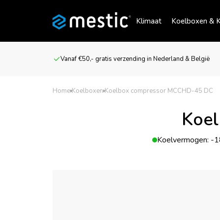
Klimaat
Koelboxen & K
Vanaf €50,- gratis verzending in Nederland & België
Home
›
Koelboxen
›
Koelbox compressor MCCHD-45 DC
Koe
Koelvermogen: -1