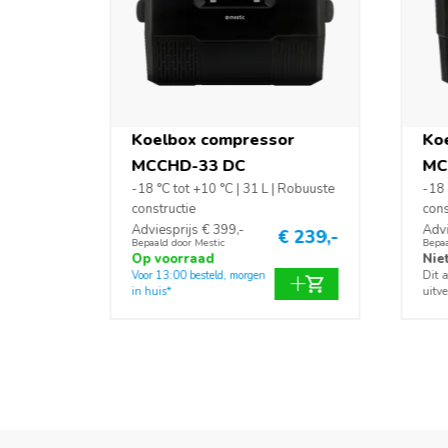
Koelbox compressor
Ko
MCCHD-33 DC
MC
-18 °C tot +10 °C | 31 L | Robuuste
-18 
constructie
cons
Adviesprijs € 399,-
Advi
€ 239,-
Bepaald door Mestic
Bepaa
Op voorraad
Nie
Voor 13:00 besteld, morgen
Dit a
in huis*
uitve