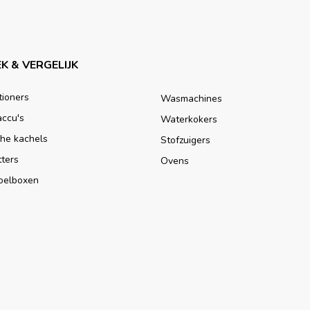
K & VERGELIJK
tioners
Wasmachines
accu's
Waterkokers
che kachels
Stofzuigers
tters
Ovens
oelboxen