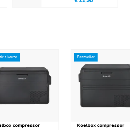
€ 22,95
ic's keuze
Bestseller
elbox compressor
Koelbox compressor