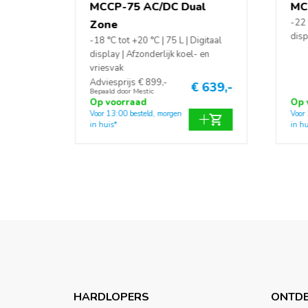
MCCP-75 AC/DC Dual
MC
-22 
Zone
disp
-18 °C tot +20 °C | 75 L | Digitaal
display | Afzonderlijk koel- en
vriesvak
Adviesprijs € 899,-
€ 639,-
Bepaald door Mestic
Op voorraad
Op 
Voor 13:00 besteld, morgen
Voor
in huis*
in hu
HARDLOPERS
ONTDE