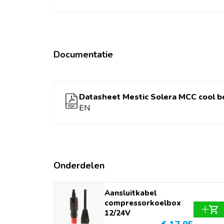
Documentatie
Datasheet Mestic Solera MCC cool b
EN
Onderdelen
Aansluitkabel
compressorkoelbox
12/24V