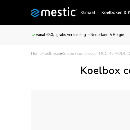
Klimaat
Koelboxen & K
Vanaf €50,- gratis verzending in Nederland & België
Home
›
Koelboxen
›
Koelbox compressor MCC-45 AC/DC D
Koelbox 