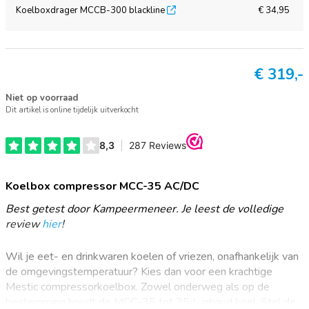
Koelboxdrager MCCB-300 blackline
€ 34,95
€
319,-
Niet op voorraad
Dit artikel is online tijdelijk uitverkocht
Koelbox compressor MCC-35 AC/DC
Best getest door Kampeermeneer. Je leest de volledige
review
hier
!
Wil je eet- en drinkwaren koelen of vriezen, onafhankelijk van
de omgevingstemperatuur? Kies dan voor een krachtige
Mestic compressorkoelbox. Zowel onderweg als op de
bestemming houdt de MCC-35 tot 35 L inhoud koel. Stel de