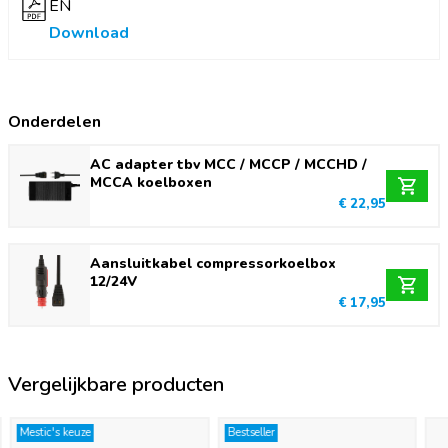
EN
Download
Kies je voor de Mestic MCC-35? Dan kies je voor een ruime
compressorkoelbox die onafhankelijk van de
omgevingstemperatuur kan koelen én vriezen. Dankzij de
meegeleverde 230 V adapter sluit je de koelbox eenvoudig
Onderdelen
aan op een stopcontact. De adapter is ook apart verkrijgbaar.
AC adapter tbv MCC / MCCP / MCCHD /
MCCA koelboxen
€ 22,95
Aansluitkabel compressorkoelbox
12/24V
€ 17,95
Vergelijkbare producten
Mestic's keuze
Bestseller