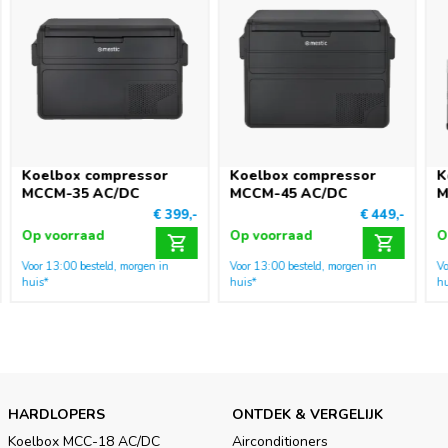
Koelbox compressor
Koelbox compressor
K
MCCM-35 AC/DC
MCCM-45 AC/DC
M
€ 399,-
€ 449,-
Op voorraad
Op voorraad
O
Voor 13:00 besteld, morgen in
Voor 13:00 besteld, morgen in
Vo
huis*
huis*
hu
HARDLOPERS
ONTDEK & VERGELIJK
Koelbox MCC-18 AC/DC
Airconditioners