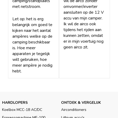
camping/standplaats
wil de airco zonder
met netstroom.
omvormer/inverter
aansluiten op de 12 V
accu van mijn camper.
Let op: het is erg
Ik wil de airco ook
belangrijk om goed te
tijdens het rijden aan
kijken naar het aantal
kunnen zetten, omdat
ampères welke op de
er in mijn voertuig nog
camping beschikbaar
geen airco zit.
is. Hoe meer
apparaten je tegelijk
wilt gebruiken, hoe
meer ampère je nodig
hebt.
HARDLOPERS
ONTDEK & VERGELIJK
Koelbox MCC-18 AC/DC
Airconditioners
Espressomachine ME-100
Lithium accu's