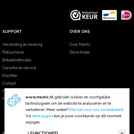
SUPPORT
OVER ONS
Verzending en levering
Over Mestic
Retourneren
Store finder
Betaalmethodes
Garantie en service
Klachten
Contact
Handleidingen
www.mestic.nl
gebruikt cookies en soortgelijke
FAQ
technologieën om de website te analyseren en te
verbeteren. Meer weten?
Klik hier voor ons cookiebeleid
.
Via
deze pagina
kun je jouw voorkeuren op elk moment
wijzigen.
FUNCTIONEEL