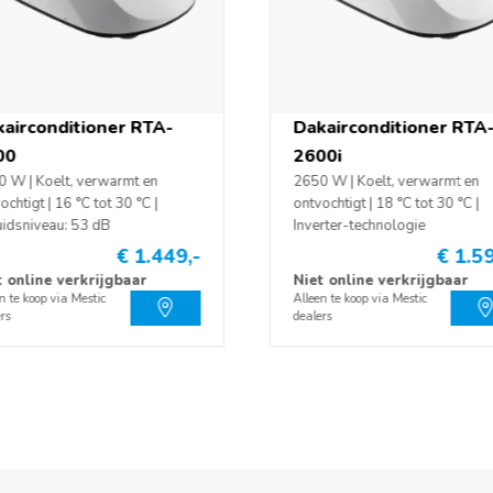
airconditioner RTA-
Dakairconditioner RTA
 A (230V)
00
2600i
 W | Koelt, verwarmt en
2650 W | Koelt, verwarmt en
ochtigt | 16 °C tot 30 °C |
ontvochtigt | 18 °C tot 30 °C |
idsniveau: 53 dB
Inverter-technologie
€ 1.449,-
€ 1.59
er
t online verkrijgbaar
Niet online verkrijgbaar
n te koop via Mestic
Alleen te koop via Mestic
rs
dealers
 11600 BTU/h
 46 °C
ditioner