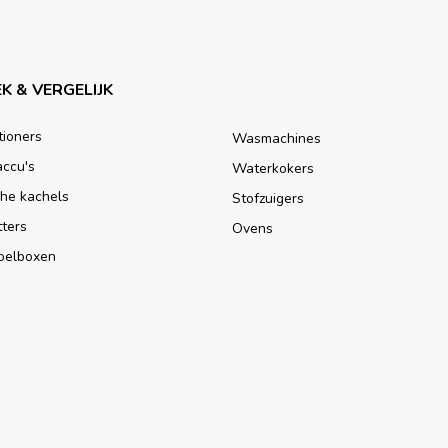
K & VERGELIJK
tioners
Wasmachines
accu's
Waterkokers
che kachels
Stofzuigers
tters
Ovens
oelboxen