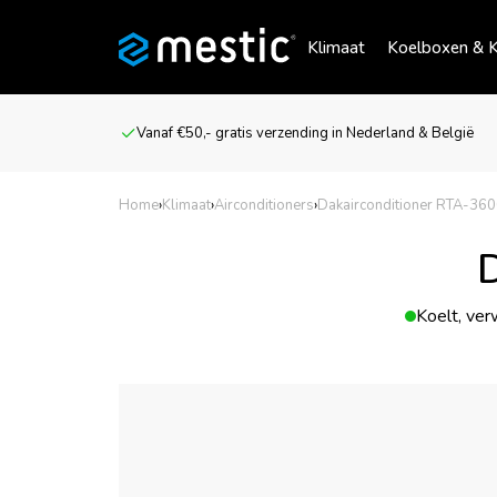
Klimaat
Koelboxen & K
Vanaf €50,- gratis verzending in Nederland & België
Home
›
Klimaat
›
Airconditioners
›
Dakairconditioner RTA-360
D
Koelt, ver