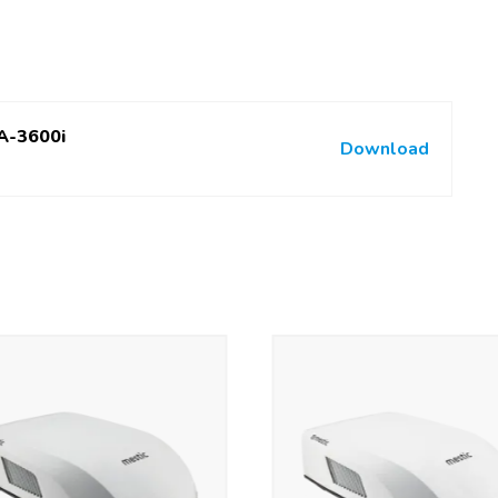
TA-3600i
Download
0 °C
 12283 BTU/h
P 657)
echts instelbaar