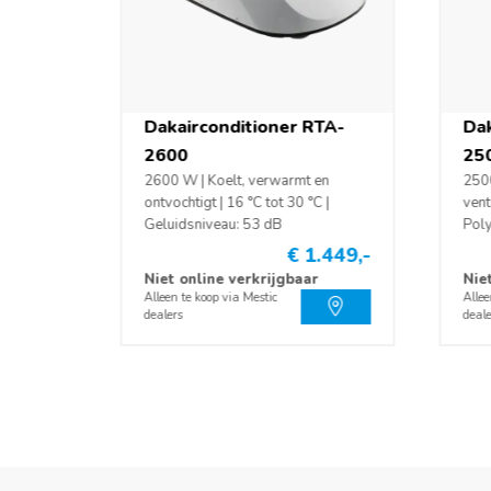
Luchtstroomcapaciteit
340 m³/h
Nachtmodus
Ja
Dakairconditioner RTA-
Dak
Stroomverbruik
5.3 A/4.6
2600
25
(koelen/verwarmen)
2600 W | Koelt, verwarmt en
2500
ontvochtigt | 16 °C tot 30 °C |
vent
Timer
Ja
Geluidsniveau: 53 dB
Pol
€ 1.449,-
Filter
HEPA filt
Niet online verkrijgbaar
Nie
Alleen te koop via Mestic
Allee
dealers
deale
Verwarmingsvermogen
2500 W |
Werktemperatuur
-5 °C tot
Type airco
Dakaircon