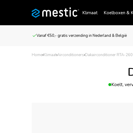
Klimaat
Koelboxen & K
Vanaf €50,- gratis verzending in Nederland & België
Home
›
Klimaat
›
Airconditioners
›
Dakairconditioner RTA-260
D
Koelt, ver