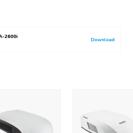
TA-2600i
Download
0 °C
 9041 BTU/h
P 657)
echts instelbaar