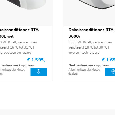
airconditioner RTA-
Dakairconditioner RTA
 A (230V)
00L wit
3600i
 W | Koelt, verwarmt en
3600 W | Koelt, verwarmt en
ileert | 16 °C tot 31 °C |
ventileert | 18 °C tot 30 °C |
ypropyleen behuizing
Inverter-technologie
€ 1.595,-
€ 1.69
er
t online verkrijgbaar
Niet online verkrijgbaar
n te koop via Mestic
Alleen te koop via Mestic
rs
dealers
 8530 BTU/h
 46 °C
ditioner