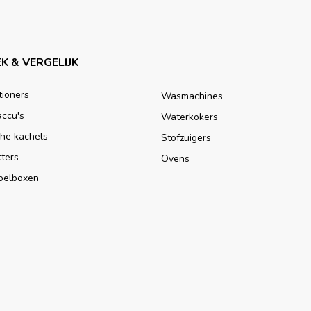
K & VERGELIJK
tioners
Wasmachines
accu's
Waterkokers
che kachels
Stofzuigers
tters
Ovens
oelboxen