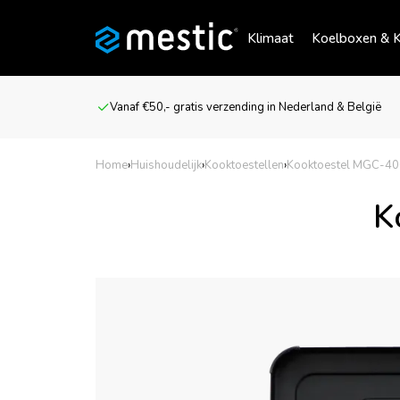
Klimaat
Koelboxen & K
Vanaf €50,- gratis verzending in Nederland & België
Home
›
Huishoudelijk
›
Kooktoestellen
›
Kooktoestel MGC-4
K