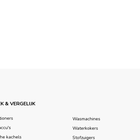
K & VERGELIJK
tioners
Wasmachines
accu's
Waterkokers
che kachels
Stofzuigers