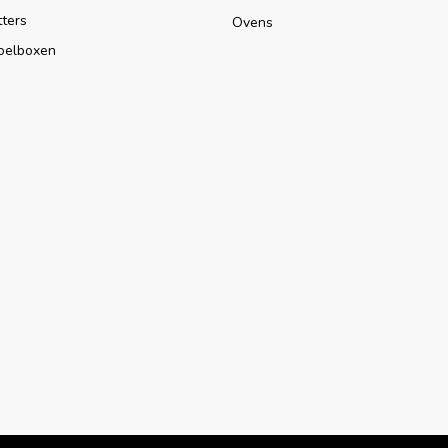
tters
Ovens
oelboxen