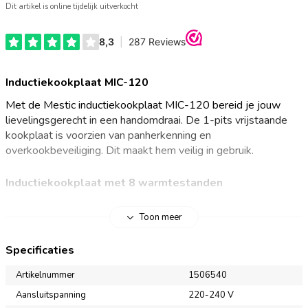
Dit artikel is online tijdelijk uitverkocht
Inductiekookplaat MIC-120
Met de Mestic inductiekookplaat MIC-120 bereid je jouw
lievelingsgerecht in een handomdraai. De 1-pits vrijstaande
kookplaat is voorzien van panherkenning en
overkookbeveiliging. Dit maakt hem veilig in gebruik.
Inductiekookplaat met 8 warmtestanden
De elektrische kookplaat is een handige extra pit voor thuis of
Toon meer
op de camping. Doordat de kookplaat vrijstaand is, dient hij
perfect voor grotere pannen. De inductiekookplaat beschikt
Specificaties
over 8 warmtestanden, die je met het touch panel bedient. Je
kunt ervoor kiezen om de warmtestanden weer te geven in
Artikelnummer
1506540
temperatuur of wattage. Zo zie je hoeveel energie je verbruikt
Aansluitspanning
220-240 V
en pas je het verbruik gemakkelijk aan. Ideaal als je gaat