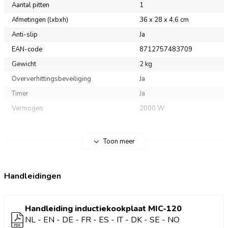
Aantal pitten
1
kamperen en over weinig stroom beschikt.
Afmetingen (lxbxh)
36 x 28 x 4,6 cm
Belangrijkste voordelen
Anti-slip
Ja
EAN-code
8712757483709
8 warmtestanden: weergegeven in temperatuur of
Gewicht
2 kg
wattage
Oververhittingsbeveiliging
Panherkenning en overkookbeveiliging
Ja
Instelbare timer
Timer
Ja
Oververhittings-, overstroom- en
Vermogen
2000 W
overspanningsbeveiliging
Antislipvoetjes
Vermogen: 2000 W
Toon meer
Veilig koken op de camping
De antislipvoetjes van de MIC-120 zorgen ervoor dat het
Handleidingen
toestel niet kan verschuiven. Dit maakt de inductiekookplaat
veilig in gebruik. Daarnaast beschikt de kookplaat over een
Handleiding inductiekookplaat MIC-120
instelbare timer met een uitschakelsignaal. Wanneer de timer
NL - EN - DE - FR - ES - IT - DK - SE - NO
is afgelopen, gaat er een signaal af en schakelt hij automatisch