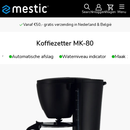
Search
Inloggen
Wagen
Menu
Vanaf €50,- gratis verzending in Nederland & België
Koffiezetter MK-80
er
Automatische afslag
Waterniveau indicator
Maak 10