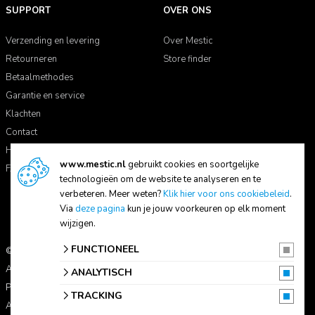
SUPPORT
OVER ONS
Verzending en levering
Over Mestic
Retourneren
Store finder
Betaalmethodes
Garantie en service
Klachten
Contact
Handleidingen
www.mestic.nl
gebruikt cookies en soortgelijke
FAQ
technologieën om de website te analyseren en te
verbeteren. Meer weten?
Klik hier voor ons cookiebeleid
.
Via
deze pagina
kun je jouw voorkeuren op elk moment
wijzigen.
FUNCTIONEEL
© 2026 Mestic
Alle prijzen zijn inclusief btw.
ANALYTISCH
Privacyverklaring
TRACKING
Algemene voorwaarden