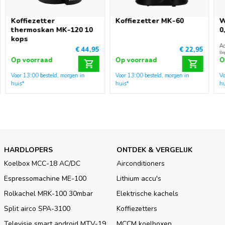
Koffiezetter
Koffiezetter MK-60
W
thermoskan MK-120 10
0
kops
Ad
€ 44,95
€ 22,95
Be
Op voorraad
Op voorraad
O
Voor 13:00 besteld, morgen in
Voor 13:00 besteld, morgen in
Vo
huis*
huis*
hu
HARDLOPERS
ONTDEK & VERGELIJK
Koelbox MCC-18 AC/DC
Airconditioners
Espressomachine ME-100
Lithium accu's
Rolkachel MRK-100 30mbar
Elektrische kachels
Split airco SPA-3100
Koffiezetters
Televisie smart android MTV-19
MCCM koelboxen