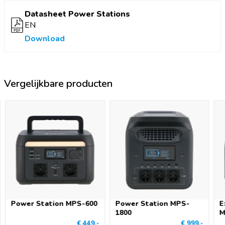
Datasheet Power Stations
EN
Download
Vergelijkbare producten
Power Station MPS-600
Power Station MPS-
E
1800
M
€ 449,-
€ 999,-