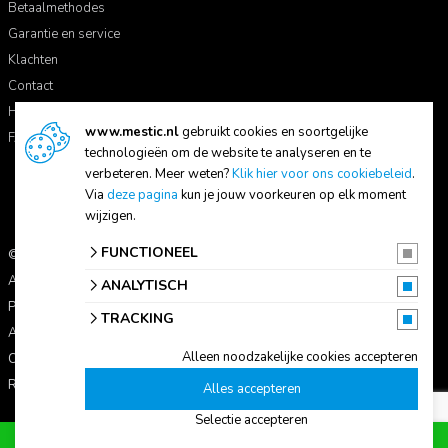
Betaalmethodes
Garantie en service
Klachten
Contact
Handleidingen
www.mestic.nl
gebruikt cookies en soortgelijke
FAQ
technologieën om de website te analyseren en te
verbeteren. Meer weten?
Klik hier voor ons cookiebeleid
.
Via
deze pagina
kun je jouw voorkeuren op elk moment
wijzigen.
FUNCTIONEEL
© 2026 Mestic
Alle prijzen zijn inclusief btw.
ANALYTISCH
Privacyverklaring
TRACKING
Algemene voorwaarden
Alleen noodzakelijke cookies accepteren
Cookie-instellingen
Reviewbeleid
Alles accepteren
Selectie accepteren
Voeg toe aan winkelwagen