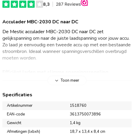
Acculader MBC-2030 DC naar DC
De Mestic acculader MBC-2030 DC naar DC zet
gelijkspanning om naar de juiste laadspanning voor jouw accu.
Zo laad je eenvoudig een tweede accu op met een bestaande
stroombron. Ideaal wanneer spanningsverschillen overbrugd
moeten worden.
Efficiënt laden met slimme spanningsregeling
Toon meer
De MBC-2030 DC naar DC acculader zet een gelijkspanning
om naar een andere gelijkspanning, zodat jouw accu altijd de
Specificaties
juiste laadspanning krijgt. Dit maakt het mogelijk om accu’s
efficiënt en veilig op te laden, bijvoorbeeld in campers, boten
Artikelnummer
1518760
of off-grid systemen. In de laadmodus ondersteunt het
EAN-code
3613750073896
verschillende accutypen, waaronder verzegelde, gel-,
Gewicht
1,4 kg
loodzuur-, en lithiumaccu’s. De spanning van bijvoorbeeld een
startaccu of dynamo wordt omgezet naar het juiste voltage
Afmetingen (lxbxh)
18,7 x 13,4 x 8,4 cm