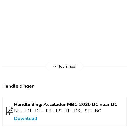
voor jouw huishoudaccu. Hierdoor laad je zonder risico op
over- of onderladen en verleng je de levensduur van je accu.
Belangrijkste voordelen
Laadt een accu met een andere accu
Overbrugt spanningsverschillen automatisch
Zet spanning van startaccu/dynamo om naar geschikt
voltage
Ideaal voor accu’s in campers, boten en off-grid
systemen
Toon meer
Handleidingen
Handleiding: Acculader MBC-2030 DC naar DC
NL - EN - DE - FR - ES - IT - DK - SE - NO
Download