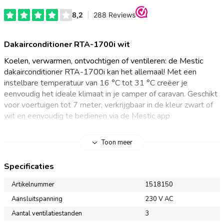
Dakairconditioner RTA-1700i wit
Koelen, verwarmen, ontvochtigen of ventileren: de Mestic
dakairconditioner RTA-1700i kan het allemaal! Met een
instelbare temperatuur van 16 °C tot 31 °C creëer je
eenvoudig het ideale klimaat in je camper of caravan. Geschikt
voor voertuigen tot 7 meter, verkrijgbaar in de kleur zwart of
wit en eenvoudig te bedienen via de Mestic app.
Dakairco met inverter
Toon meer
Met de Mestic dakairconditioner RTA-1700i koel, verwarm,
Specificaties
ontvochtig of ventileer je jouw kampeervoertuig met de
invertertechnologie. Waar traditionele airco’s pas reageren als
Artikelnummer
1518150
de temperatuur te hoog of te laag is, houdt deze inverter airco
Aansluitspanning
230 V AC
de omgeving voortdurend in de gaten en past hij automatisch
Aantal ventilatiestanden
3
de luchtstroom en temperatuur aan voor een constant