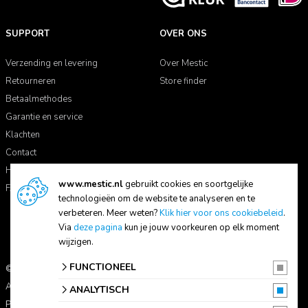
SUPPORT
OVER ONS
Verzending en levering
Over Mestic
Retourneren
Store finder
Betaalmethodes
Garantie en service
Klachten
Contact
Handleidingen
www.mestic.nl
gebruikt cookies en soortgelijke
FAQ
technologieën om de website te analyseren en te
verbeteren. Meer weten?
Klik hier voor ons cookiebeleid
.
Via
deze pagina
kun je jouw voorkeuren op elk moment
wijzigen.
FUNCTIONEEL
© 2026 Mestic
Alle prijzen zijn inclusief btw.
ANALYTISCH
Privacyverklaring