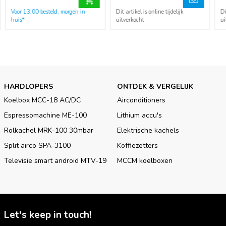
Voor 13:00 besteld, morgen in
Dit artikel is online tijdelijk
Di
huis*
uitverkocht
ui
HARDLOPERS
ONTDEK & VERGELIJK
Koelbox MCC-18 AC/DC
Airconditioners
Espressomachine ME-100
Lithium accu's
Rolkachel MRK-100 30mbar
Elektrische kachels
Split airco SPA-3100
Koffiezetters
Televisie smart android MTV-19
MCCM koelboxen
Let's keep in touch!