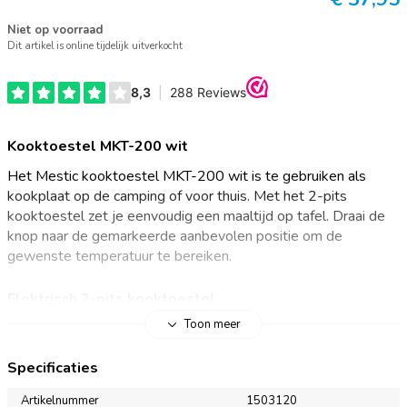
Niet op voorraad
Dit artikel is online tijdelijk uitverkocht
Kooktoestel MKT-200 wit
Het Mestic kooktoestel MKT-200 wit is te gebruiken als
kookplaat op de camping of voor thuis. Met het 2-pits
kooktoestel zet je eenvoudig een maaltijd op tafel. Draai de
knop naar de gemarkeerde aanbevolen positie om de
gewenste temperatuur te bereiken.
Elektrisch 2-pits kooktoestel
Toon meer
Op zoek naar een vrijstaand kooktoestel voor op de camping?
Het Mestic kooktoestel MKT-200 wit is hiervoor uitermate
Specificaties
geschikt. Het vrijstaande 2-pits kooktoestel heeft genoeg
ruimte voor grotere pannen. Je bereidt hierop gemakkelijk
Artikelnummer
1503120