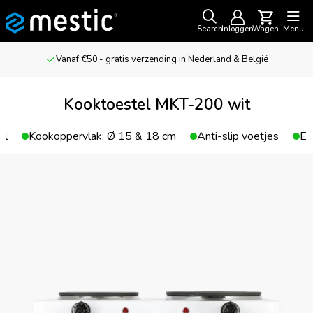
Search
Inloggen
Wagen
Menu
Vanaf €50,- gratis verzending in Nederland & België
Kooktoestel MKT-200 wit
el
Kookoppervlak: Ø 15 & 18 cm
Anti-slip voetjes
El