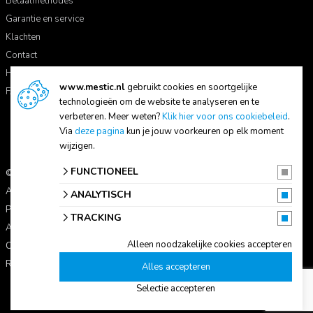
Betaalmethodes
Garantie en service
Klachten
Contact
Handleidingen
www.mestic.nl
gebruikt cookies en soortgelijke
FAQ
technologieën om de website te analyseren en te
verbeteren. Meer weten?
Klik hier voor ons cookiebeleid
.
Via
deze pagina
kun je jouw voorkeuren op elk moment
wijzigen.
FUNCTIONEEL
© 2026 Mestic
Alle prijzen zijn inclusief btw.
ANALYTISCH
Privacyverklaring
TRACKING
Algemene voorwaarden
Alleen noodzakelijke cookies accepteren
Cookie-instellingen
Reviewbeleid
Alles accepteren
Selectie accepteren