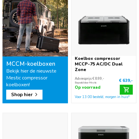
Koelbox compressor
MCCM-koelboxen
MCCP-75 AC/DC Dual
Zone
Bekijk hier de nieuwste
Mestic compressor
Adviesprijs € 899,-
€ 639,-
Bepaald door Mestic
koelboxen!
Op voorraad
Shop hier
Voor 13:00 besteld, morgen in huis*