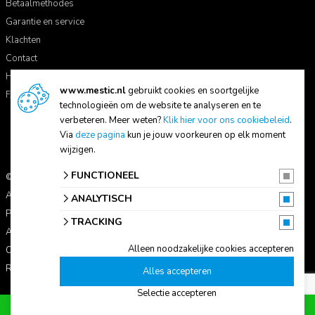
Betaalmethodes
Garantie en service
Klachten
Contact
Handleidingen
www.mestic.nl
gebruikt cookies en soortgelijke
FAQ
technologieën om de website te analyseren en te
verbeteren. Meer weten?
Klik hier voor ons cookiebeleid
.
Via
deze pagina
kun je jouw voorkeuren op elk moment
wijzigen.
FUNCTIONEEL
© 2026 Mestic
Alle prijzen zijn inclusief btw.
ANALYTISCH
Privacyverklaring
TRACKING
Algemene voorwaarden
Alleen noodzakelijke cookies accepteren
Cookie-instellingen
Reviewbeleid
Alles accepteren
Selectie accepteren
Voeg toe aan winkelwagen