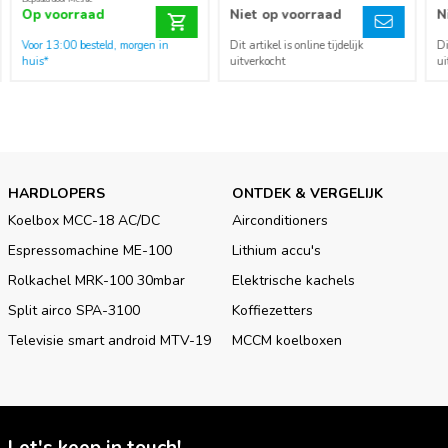
Op voorraad
Niet op voorraad
N
Voor 13:00 besteld, morgen in
Dit artikel is online tijdelijk
Di
huis*
uitverkocht
ui
HARDLOPERS
ONTDEK & VERGELIJK
Koelbox MCC-18 AC/DC
Airconditioners
Espressomachine ME-100
Lithium accu's
Rolkachel MRK-100 30mbar
Elektrische kachels
Split airco SPA-3100
Koffiezetters
Televisie smart android MTV-19
MCCM koelboxen
Let's keep in touch!