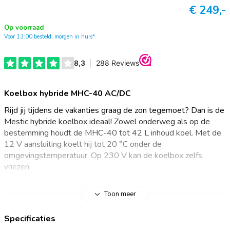
€
249,-
Op voorraad
Voor 13:00 besteld, morgen in huis*
Koelbox hybride MHC-40 AC/DC
Rijd jij tijdens de vakanties graag de zon tegemoet? Dan is de
Mestic hybride koelbox ideaal! Zowel onderweg als op de
bestemming houdt de MHC-40 tot 42 L inhoud koel. Met de
12 V aansluiting koelt hij tot 20 °C onder de
omgevingstemperatuur. Op 230 V kan de koelbox zelfs
vriezen.
Keep it cool, onderweg en op de bestemming
Toon meer
Of je nu onderweg bent of op een zonnige bestemming. De
Specificaties
Mestic MHC-40 hybride koelbox houdt jouw eten en drinken