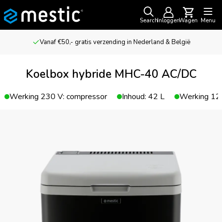
Search
Inloggen
Wagen
Menu
Vanaf €50,- gratis verzending in Nederland & België
Koelbox hybride MHC-40 AC/DC
Werking 230 V: compressor
Inhoud: 42 L
Werking 12 