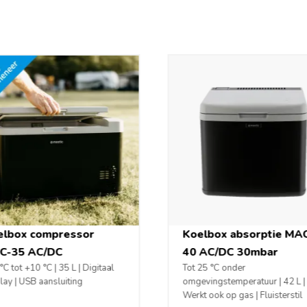
elbox compressor
Koelbox absorptie MA
C-35 AC/DC
40 AC/DC 30mbar
°C tot +10 °C | 35 L | Digitaal
Tot 25 °C onder
lay | USB aansluiting
omgevingstemperatuur | 42 L |
Werkt ook op gas | Fluisterstil