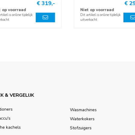
€ 319,-
€ 29
t op voorraad
Niet op voorraad
rtikel is online tijdelijk
Dit artikel is online tijdelijk
rkocht
uitverkocht
K & VERGELIJK
tioners
Wasmachines
accu's
Waterkokers
che kachels
Stofzuigers