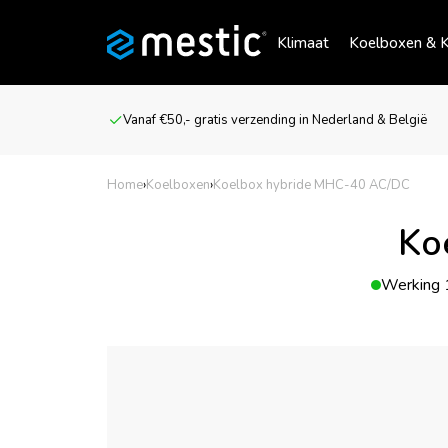
Klimaat
Koelboxen & K
Vanaf €50,- gratis verzending in Nederland & België
Home
›
Koelboxen
›
Koelbox hybride MHC-40 AC/DC
Ko
Werking 1