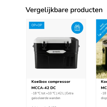
Vergelijkbare producten
OP=OP
Koelbox compressor
Ko
MCCA-42 DC
MC
-18 °C tot +10 °C | 42 L | Extra
-18 
geïsoleerde wanden
disp