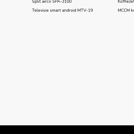
Split airco SPA-3100
Koffieze
Televisie smart android MTV-19
MCCM k