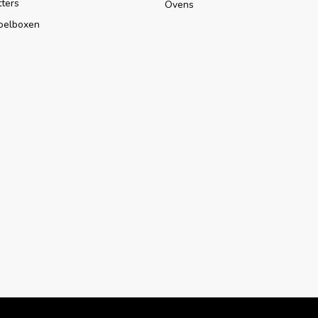
tters
Ovens
oelboxen