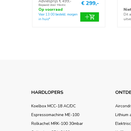
Adviesprijs € 499,-
€ 299,-
Bepaald door Mestic
Op voorraad
Nie
Voor 13:00 besteld, morgen
Dit a
in huis*
uitve
HARDLOPERS
ONTDE
Koelbox MCC-18 AC/DC
Aircondi
Espressomachine ME-100
Lithium 
Rolkachel MRK-100 30mbar
Elektris