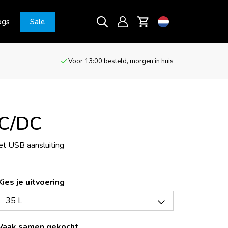
ogs
Sale
Voor 13:00 besteld, morgen in huis
AC/DC
et USB aansluiting
Kies je uitvoering
35 L
Vaak samen gekocht