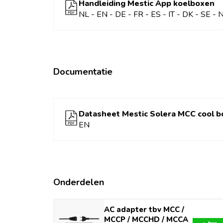
Handleiding Mestic App koelboxen
Snoerlengte
250 cm
NL - EN - DE - FR - ES - IT - DK - SE - 
Type koelbox
Compress
Inhoud koelbox (L)
30 tot 40
Documentatie
Datasheet Mestic Solera MCC cool b
EN
Onderdelen
AC adapter tbv MCC /
MCCP / MCCHD / MCCA