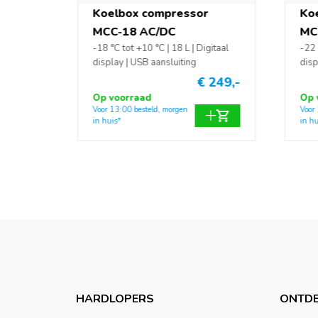
Koelbox compressor
Ko
MCC-18 AC/DC
MC
-18 °C tot +10 °C | 18 L | Digitaal
-22 
display | USB aansluiting
disp
€ 249,-
Op voorraad
Op 
Voor 13:00 besteld, morgen
Voor
in huis*
in hu
HARDLOPERS
ONTDE