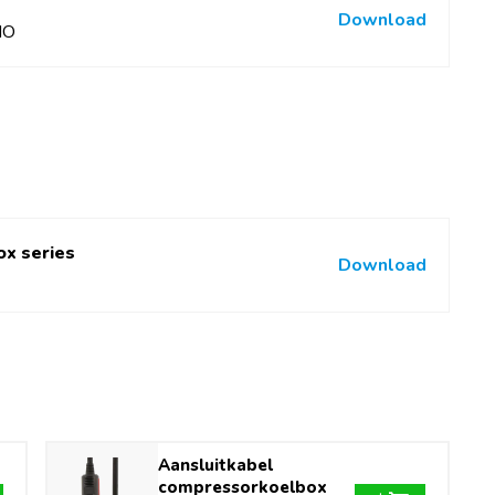
Download
NO
or
 Liter
ox series
Download
Aansluitkabel
compressorkoelbox