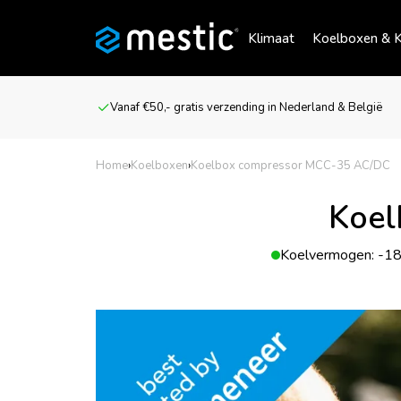
Klimaat
Koelboxen & K
Vanaf €50,- gratis verzending in Nederland & België
Home
›
Koelboxen
›
Koelbox compressor MCC-35 AC/DC
Koel
Koelvermogen: -18