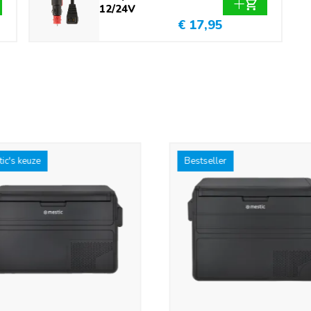
12/24V
€ 17,95
ic's keuze
Bestseller