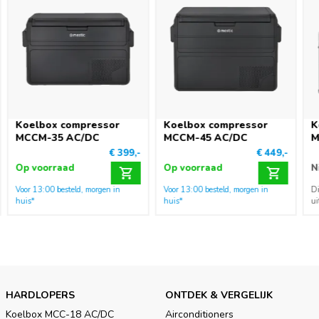
Koelbox compressor
Koelbox compressor
K
MCCM-35 AC/DC
MCCM-45 AC/DC
M
€ 399,-
€ 449,-
Op voorraad
Op voorraad
N
Voor 13:00 besteld, morgen in
Voor 13:00 besteld, morgen in
Di
huis*
huis*
ui
HARDLOPERS
ONTDEK & VERGELIJK
Koelbox MCC-18 AC/DC
Airconditioners