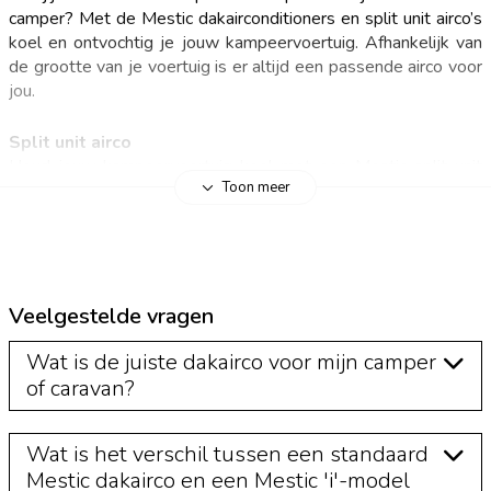
camper? Met de Mestic dakairconditioners en split unit airco’s
koel en ontvochtig je jouw kampeervoertuig. Afhankelijk van
de grootte van je voertuig is er altijd een passende airco voor
jou.
Split unit airco
Houd jouw kampeervoertuig koel met een Mestic split unit
Toon meer
airco. Deze innovatieve airconditioners zijn
geschikt voor
vrijwel alle kampeervoertuigen
en bestaan uit twee
componenten: de binnenunit (verdamper) en buitenunit
(condensor). De caravan airco kun je
eenvoudig zelf
monteren
door hem in het raamkozijn te hangen. Wanneer de
split unit airco hangt, kan het raam op een kier worden gelaten.
Veelgestelde vragen
Een groot voordeel van deze airconditioners is dat ze
makkelijk verplaatst kunnen worden. Het lage energieverbruik
Wat is de juiste dakairco voor mijn camper
en geluidsniveau, maken deze airconditioners ideaal voor
of caravan?
tijdens de vakantie.
Wat is het verschil tussen een standaard
Dakairco
Mestic dakairco en een Mestic 'i'-model
De Mestic dakairco’s
verwarmen en koelen
niet alleen je