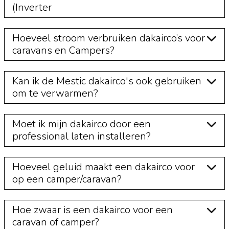
(Inverter
kampeervoertuig, maar ze worden ook gebruikt als
ontvochtiger. Gebruik de afstandsbediening om de gewenste
temperatuur in te stellen tussen 16 °C en 30 °C. De airco met
Hoeveel stroom verbruiken dakairco’s voor
verwarming verdeelt de luchtstroom gelijkmatig en is
caravans en Campers?
uitgerust met sfeervolle LED verlichting. De
inbouw airco
wordt op het dakluik van de camper geïnstalleerd, waardoor
je geen extra ruimte inlevert. Laat het inbouwen van de
Kan ik de Mestic dakairco's ook gebruiken
camper airco altijd over aan een professional. Door de
om te verwarmen?
slaapmodus is het een stille airco voor de caravan of camper,
waardoor jij gerust kan slapen.
Moet ik mijn dakairco door een
professional laten installeren?
Hoeveel geluid maakt een dakairco voor
op een camper/caravan?
Hoe zwaar is een dakairco voor een
caravan of camper?