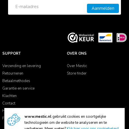
Aanmelden
SUPPORT
OVER ONS
Verzending en levering
Over Mestic
Retourneren
Store finder
Betaalmethodes
Garantie en service
Klachten
Contact
Handleidingen
www.mestic.nl
gebruikt cookies en soortgelijke
FAQ
technologieën om de website te analyseren en te
verbeteren. Meer weten?
Klik hier voor ons cookiebeleid
.