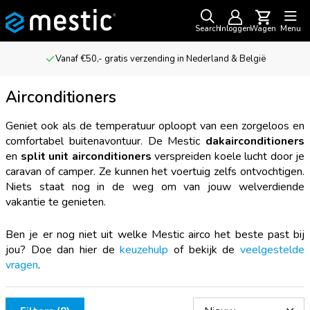
Search
Inloggen
Wagen
Menu
Nederland & België
Voor outdoor avonturiers & kampe
Airconditioners
Geniet ook als de temperatuur oploopt van een zorgeloos en
comfortabel buitenavontuur. De Mestic
dakairconditioners
en
split unit airconditioners
verspreiden koele lucht door je
caravan of camper. Ze kunnen het voertuig zelfs ontvochtigen.
Niets staat nog in de weg om van jouw welverdiende
vakantie te genieten.
Ben je er nog niet uit welke Mestic airco het beste past bij
jou? Doe dan hier de
keuzehulp
of bekijk de
veelgestelde
vragen
.